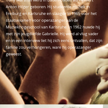
Tony Marshall werd in Baden-Baden als Herbert
Anton Hilger geboren. Hij studeerde muziek in
Freiburg en Karlsruhe en slaagde in 1965 voor het
staatsexamen voor operazanger aan de
Muziekhogeschool van Karlsruhe. In 1962 huwde hij
met zijn jeugdliefde Gabrielle. Hij werd al vlug vader
en in een interview liet hij zich eens ontvallen, dat zijn
familie zou verhongeren, ware hij operazanger
geweest.