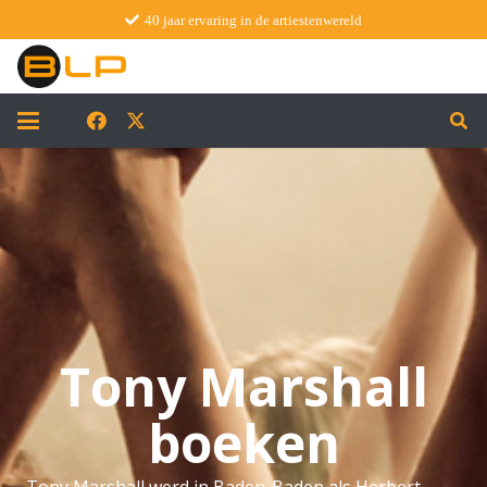
40 jaar ervaring in de artiestenwereld
Tony Marshall
boeken