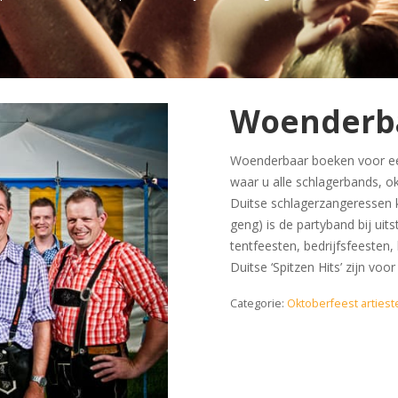
Woenderb
Woenderbaar boeken voor een 
waar u alle schlagerbands, o
Duitse schlagerzangeressen 
geng) is de partyband bij uit
tentfeesten, bedrijfsfeesten
Duitse ‘Spitzen Hits’ zijn voo
Categorie:
Oktoberfeest artiest