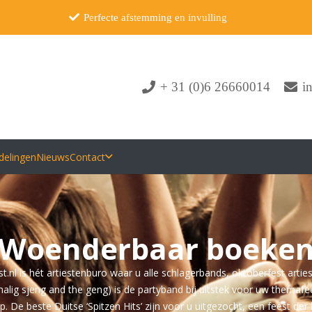
Perfecte afstemming en invulling
+ 31 (0)6 26660014
i
delingen
Nieuws
Contact
Woenderbaar boeke
nl is hét artiestenburo waar u alle schlagerbands, oktoberfest artie
g sjeng and the geng) is de partyband bij uitstek voor uw themafeest
 De beste Duitse ‘Spitzen Hits’ zijn voor u uitgezocht, een feest der