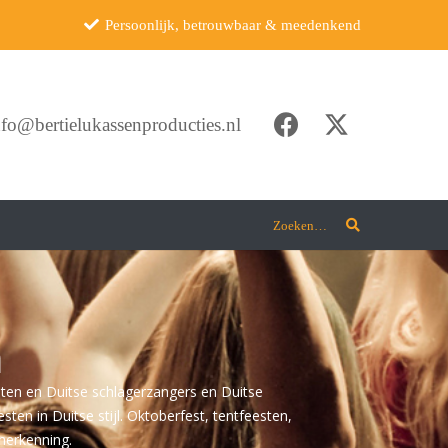
Persoonlijk, betrouwbaar & meedenkend
nfo@bertielukassenproducties.nl
Zoeken…
n
sten en Duitse schlagerzangers en Duitse
en in Duitse stijl. Oktoberfest, tentfeesten,
 herkenning.