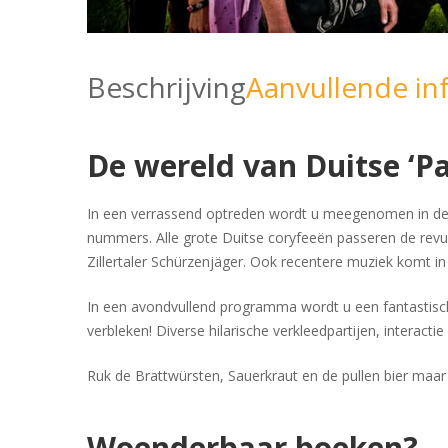
Beschrijving
Aanvullende in
De wereld van Duitse ‘P
In een verrassend optreden wordt u meegenomen in de wer
nummers. Alle grote Duitse coryfeeën passeren de revu
Zillertaler Schürzenjäger. Ook recentere muziek komt in
In een avondvullend programma wordt u een fantastisch
verbleken! Diverse hilarische verkleedpartijen, interac
Ruk de Brattwürsten, Sauerkraut en de pullen bier maar 
Woenderbaar boeken?