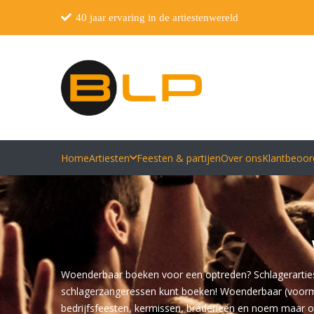
40 jaar ervaring in de artiestenwereld
Home
Artiesten
Feesten & partijen
Over ons
Klantbeoor
Woenderbaar boeken voor een optreden? Schlagerartiest.
schlagerzangeressen kunt boeken! Woenderbaar (voormali
bedrijfsfeesten, kermissen, braderieën en noem maar op.