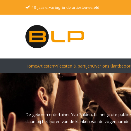
40 jaar ervaring in de artiestenwereld
Home
Artiesten
Feesten & partijen
Over ons
Klantbeoor
De geboren entertainer Yvo Salden, bij het grote publie
slaan bij het horen van de klanken van de zogenaamde