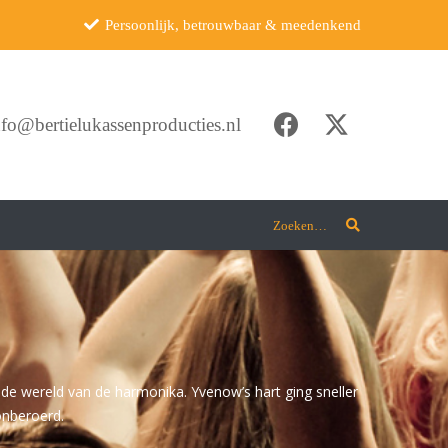
Persoonlijk, betrouwbaar & meedenkend
nfo@bertielukassenproducties.nl
Zoeken…
 de wereld van de harmonika. Yvenow’s hart ging sneller
onberoerd.