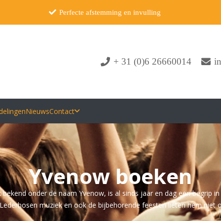
Perfecte afstemming en invulling
+ 31 (0)6 26660014
i
delingen
Nieuws
Contact
Yvenow boeken
k bekend onder de naam Yvenow, is al sinds jaar en dag een begrip in
 Lederhosen muziek en ook de bijbehorende feesten lieten hem niet 