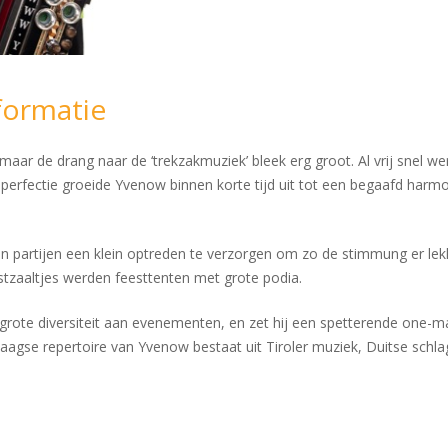
formatie
ar de drang naar de ‘trekzakmuziek’ bleek erg groot. Al vrij snel w
rfectie groeide Yvenow binnen korte tijd uit tot een begaafd harmon
partijen een klein optreden te verzorgen om zo de stimmung er lekke
stzaaltjes werden feesttenten met grote podia.
rote diversiteit aan evenementen, en zet hij een spetterende one-man
agse repertoire van Yvenow bestaat uit Tiroler muziek, Duitse schl