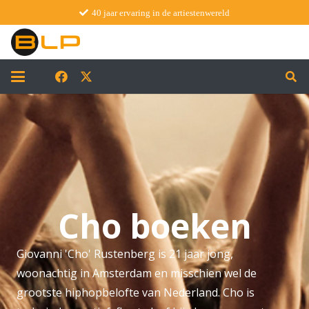
40 jaar ervaring in de artiestenwereld
Cho boeken
Giovanni 'Cho' Rustenberg is 21 jaar jong,
woonachtig in Amsterdam en misschien wel de
grootste hiphopbelofte van Nederland. Cho is