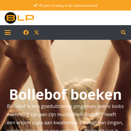
40 jaar ervaring in de artiestenwereld
Bollebof boeken
Bollebof is een goeduitziende jongeman, wiens looks
evenredig zijn aan zijn muzikaliteit. Bollebof heeft
een enorm scala aan kwaliteiten. De man kan zingen,
rappen, acteren en nog veel meer. Begin dit jaar is