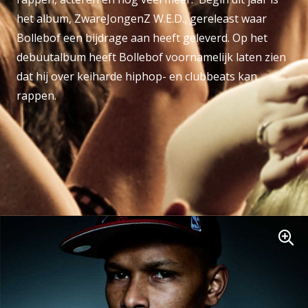
het album, ZwareJongenZ W.E.D., gereleast waar
Bollebof een bijdrage aan heeft geleverd. Op het
debuutalbum heeft Bollebof voornamelijk laten zien
dat hij over keiharde hiphop- en clubbeats kan
rappen.