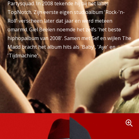
Partysquad. In 2008 tekende hij bij het label
TopNotch. Zijn eerste eigen studioalbum 'Rock-'n-
Roll' verscheen later dat jaar en werd meteen
omarmd. Giel Beelen noemde het zelfs 'het beste
hiphopalbum van 2008'. Samen met Sef en wijlen The
Madd bracht het album hits als 'Baby', 'Aye' en
'Tijdmachine'.