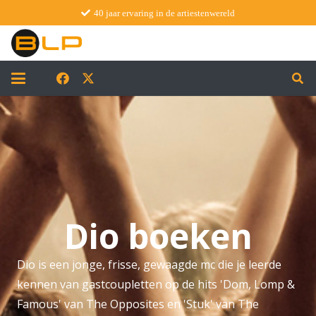
40 jaar ervaring in de artiestenwereld
Dio boeken
Dio is een jonge, frisse, gewaagde mc die je leerde
kennen van gastcoupletten op de hits 'Dom, Lomp &
Famous' van The Opposites en 'Stuk' van The