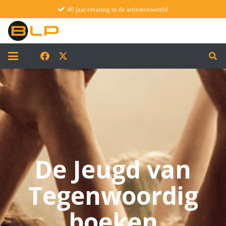
40 jaar ervaring in de artiestenwereld
De Jeugd van
Tegenwoordig
boeken