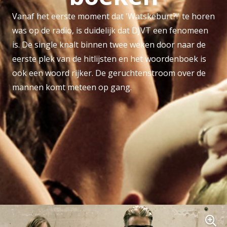
Vanaf het eerste moment dat 'Watskeburt?!' te horen
was op de radio, is duidelijk dat DJVT een fenomeen
is. De single knalt binnen twee weken door naar de
eerste plek van de hitlijsten en het woordenboek is
ook een woord rijker. De geruchtenstroom over de
mannen komt meteen op gang.