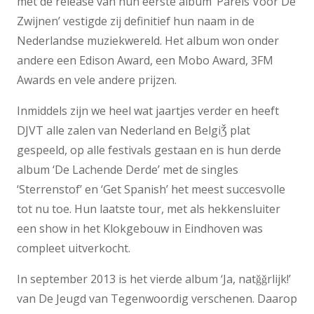
met de release van hun eerste album ‘Parels Voor De
Zwijnen’ vestigde zij definitief hun naam in de
Nederlandse muziekwereld. Het album won onder
andere een Edison Award, een Mobo Award, 3FM
Awards en vele andere prijzen.
Inmiddels zijn we heel wat jaartjes verder en heeft
DJVT alle zalen van Nederland en BelgiǮ plat
gespeeld, op alle festivals gestaan en is hun derde
album ‘De Lachende Derde’ met de singles
‘Sterrenstof’ en ‘Get Spanish’ het meest succesvolle
tot nu toe. Hun laatste tour, met als hekkensluiter
een show in het Klokgebouw in Eindhoven was
compleet uitverkocht.
In september 2013 is het vierde album ‘Ja, natǧǧrlijk!’
van De Jeugd van Tegenwoordig verschenen. Daarop