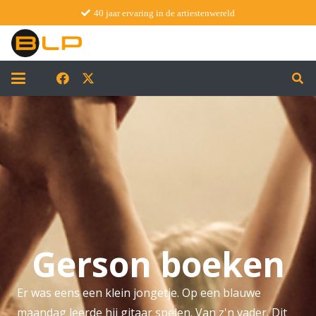
40 jaar ervaring in de artiestenwereld
Gerson boeken
Er was eens een klein jongetje. Op een blauwe
maandag leerde hij gitaar spelen. Van z'n vader. Dit