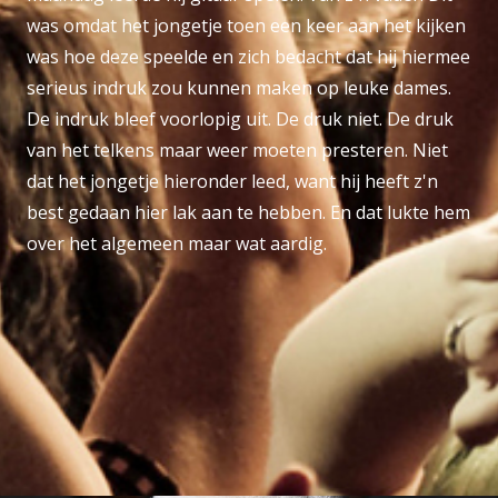
was omdat het jongetje toen een keer aan het kijken
was hoe deze speelde en zich bedacht dat hij hiermee
serieus indruk zou kunnen maken op leuke dames.
De indruk bleef voorlopig uit. De druk niet. De druk
van het telkens maar weer moeten presteren. Niet
dat het jongetje hieronder leed, want hij heeft z'n
best gedaan hier lak aan te hebben. En dat lukte hem
over het algemeen maar wat aardig.