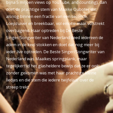
bijna 5 miljoen views op YouTube, and counting), dan
doet de prachtige stem van Maaike Ouboter dat
alsnog binnen een fractie van een seconde.
Loepzuiver en breekbaar, vol emotie maar volstrekt
overtuigend. Haar optreden bij De Beste
Singer/Songwriter van Nederland deed iedereen de
adem in de keel stokken en doet dat nog meer bij
ieder live optreden. De Beste Singer/Songwriter van
Nederland was Maaikes springplank, maar
tegelijkertijd het glasheldere bewijs dat ze er ook
zonder gekomen was met haar prachtige kleine
liedjes en die stem die iedere twijfelaar over de
streep trekt.