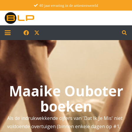
40 jaar ervaring in de artiestenwereld
Maaike Ouboter
boeken
Als de indrukwekkende cijfers van 'Dat Ik Je Mis' niet
voldoende overtuigen (binnen enkele dagen op #1,