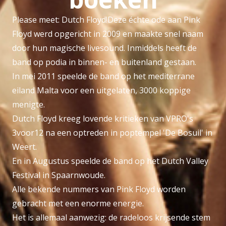
Please meet: Dutch Floyd!Deze échte ode aan Pink
Floyd werd opgericht in 2009 en maakte snel naam
door hun magische livesound. Inmiddels heeft de
band op podia in binnen- en buitenland gestaan.
In mei 2011 speelde de band op het mediterrane
eiland Malta voor een uitgelaten, 3000 koppige
menigte.
Dutch Floyd kreeg lovende kritieken van VPRO's
3voor12 na een optreden in poptempel 'De Bosuil' in
Weert.
En in Augustus speelde de band op het Dutch Valley
Festival in Spaarnwoude.
Alle bekende nummers van Pink Floyd worden
gebracht met een enorme energie.
Het is allemaal aanwezig: de radeloos krijsende stem