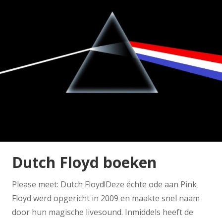
Dutch Floyd boeken
Please meet: Dutch Floyd!Deze échte ode aan Pink
Floyd werd opgericht in 2009 en maakte snel naam
door hun magische livesound. Inmiddels heeft de