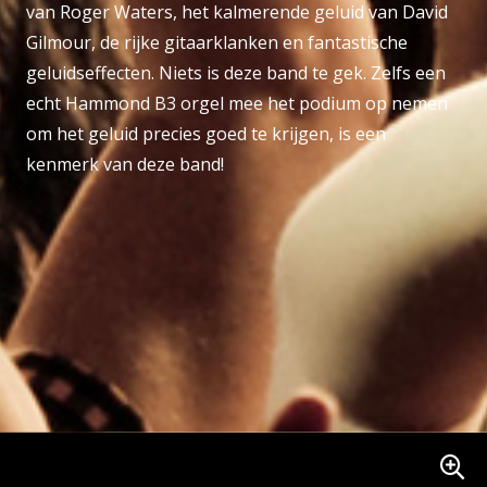
van Roger Waters, het kalmerende geluid van David
Gilmour, de rijke gitaarklanken en fantastische
geluidseffecten. Niets is deze band te gek. Zelfs een
echt Hammond B3 orgel mee het podium op nemen
om het geluid precies goed te krijgen, is een
kenmerk van deze band!