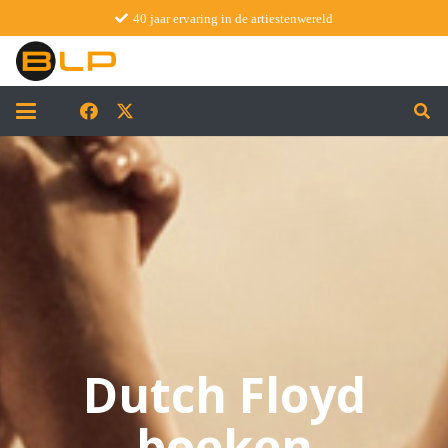
40 jaar ervaring in de artiestenwereld
Dutch Floyd
boeken