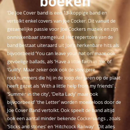
boeken
‘De Joe Cover band is een 13-koppige band en
vertolkt enkel covers van Joe Cocker. Dit vanuit de
gezamelijke passie voor Joe Cockers muziek en zijn
onmiskenbaar stemgeluid. Het repertoire van de
band bestaat uiteraard uit Joe’s herkenbare hits als
bijvoorbeeld ‘You can leave your hat on’ maar ook
gevoelige ballads, als ‘Have a little faith in me’ of
‘Guilty’. Maar zeker ook ook de stevigere
rocknummers die hij in de loop der jaren op de plaat
heeft gezet als ‘With a little help from my friends’ ,
‘Summer in the city’, ‘Delta Lady’ maar ook
bijvoorbeeld’ ’the Letter’ worden moeiteloos door de
Joe Cover Band vertolkt. Ook speelt de band altijd
ook een aantal minder bekende Cockersongs , zoals
‘Sticks and stones’ en ‘Hitchcock Railway’ . Dit alles