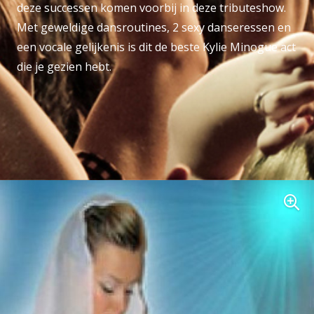
deze successen komen voorbij in deze tributeshow.
Met geweldige dansroutines, 2 sexy danseressen en
een vocale gelijkenis is dit de beste Kylie Minogue act
die je gezien hebt.