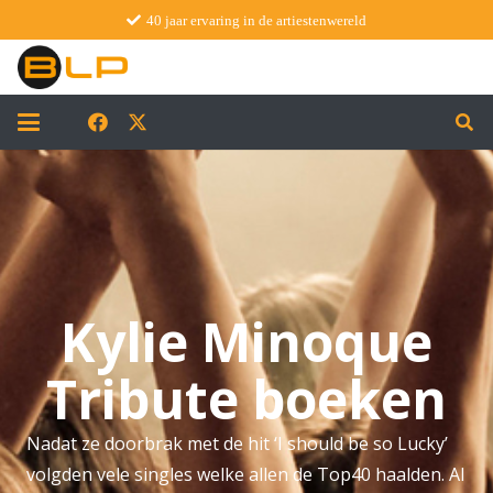
40 jaar ervaring in de artiestenwereld
Kylie Minoque
Tribute boeken
Nadat ze doorbrak met de hit ‘I should be so Lucky’
volgden vele singles welke allen de Top40 haalden. Al