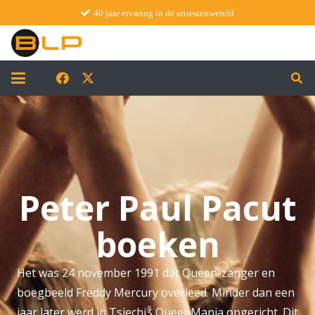
40 jaar ervaring in de artiestenwereld
Peter Paul Pacut
boeken
Het was 24 november 1991 dat Queen-zanger en
boegbeeld Freddy Mercury overleed. Minder dan een
jaar later werd in TsjechiǮ QueenMania opgericht. Dit