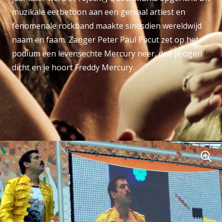
muzikale eerbetoon aan een geniaal artiest en
fenomenale rockband maakte sindsdien wereldwijd
naam en faam. Zanger Peter Paul Pacut zet op het
podium een levensechte Mercury neer, doe je ogen
dicht en je hoort Freddy Mercury.