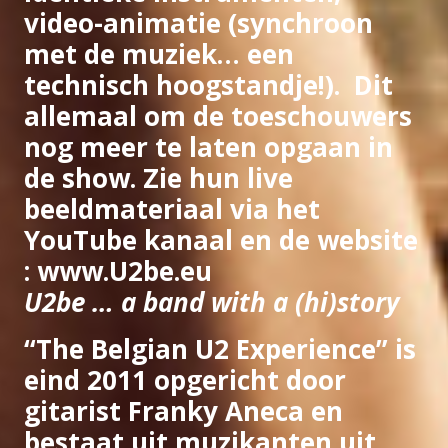
video-animatie (synchroon
met de muziek… een
technisch hoogstandje!). Dit
allemaal om de toeschouwers
nog meer te laten opgaan in
de show. Zie hun
live
beeldmateriaal
via het
YouTube kanaal
en de website
:
www.U2be.eu
U2be … a band with a (hi)story
“The Belgian U2 Experience” is
eind 2011 opgericht door
gitarist Franky Aneca en
bestaat uit muzikanten uit