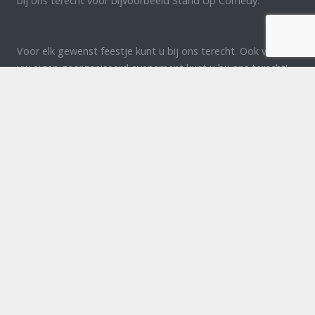
bij ons terecht voor bijvoorbeeld Stand Up Comedy.
Voor elk gewenst feestje kunt u bij ons terecht. Ook voor
uw eigen georganiseerd evenement kunt u bij ons terecht!
Wij denken graag met u mee bij de organisatie van uw
evenement of feest. Neem contact op voor meer
informatie!
Luijtenbroek98 5374 RV Schaijk
+31(0) 627 373 737
info@bertielukassenproducties.nl
Home
Artiesten
Feesten & partijen blp