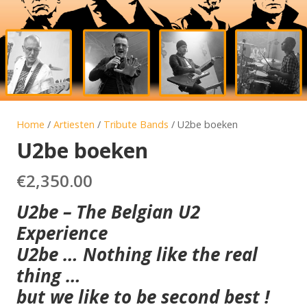
Home
/
Artiesten
/
Tribute Bands
/ U2be boeken
U2be boeken
€
2,350.00
U2be – The Belgian U2
Experience
U2be … Nothing like the real
thing …
but we like to be second best !