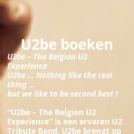
U2be boeken
U2be – The Belgian U2
Experience
U2be … Nothing like the real
thing …
but we like to be second best !
“U2be – The Belgian U2
Experience” is een
ervaren U2
Tribute Band
. U2be brengt op