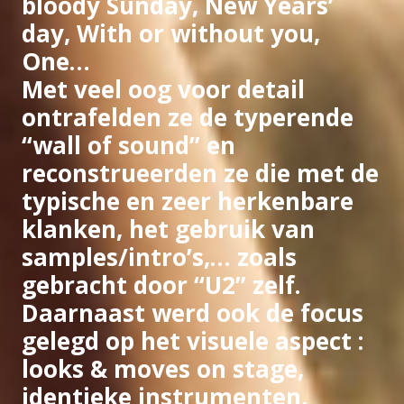
bloody Sunday, New Years’
day, With or without you,
One…
Met veel oog voor
detail
ontrafelden ze de typerende
“
wall of sound
” en
reconstrueerden ze die met de
typische en zeer herkenbare
klanken, het gebruik van
samples/intro’s,… zoals
gebracht door “U2” zelf.
Daarnaast werd ook de focus
gelegd op het
visuele aspect
:
looks & moves on stage,
identieke instrumenten,