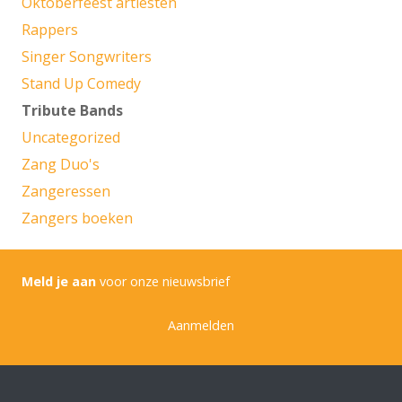
Oktoberfeest artiesten
Rappers
Singer Songwriters
Stand Up Comedy
Tribute Bands
Uncategorized
Zang Duo's
Zangeressen
Zangers boeken
Meld je aan
voor onze nieuwsbrief
Aanmelden