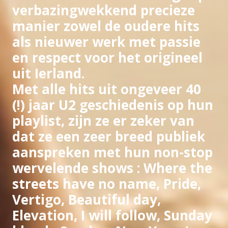
verbazingwekkend precieze
manier zowel de oudere hits
als nieuwer werk met passie
en respect voor het origineel
uit Ierland.
Met alle hits uit ongeveer 40
(!) jaar U2 geschiedenis op hun
playlist, zijn ze er zeker van
dat ze een
zeer breed publiek
aanspreken met hun
non-stop
wervelende shows
: Where the
streets have no name, Pride,
Vertigo, Beautiful day,
Elevation, I will follow, Sunday