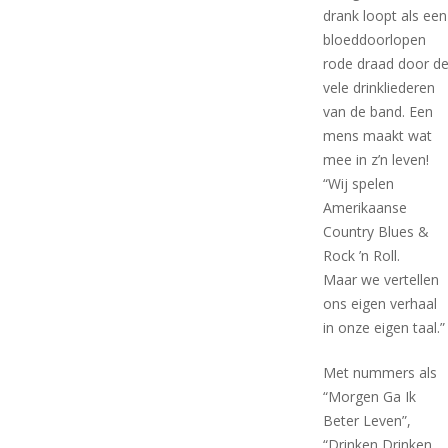
drank loopt als een
bloeddoorlopen
rode draad door d
vele drinkliederen
van de band. Een
mens maakt wat
mee in z’n leven!
“Wij spelen
Amerikaanse
Country Blues &
Rock ’n Roll.
Maar we vertellen
ons eigen verhaal
in onze eigen taal.”
Met nummers als
“Morgen Ga Ik
Beter Leven”,
“Drinken Drinken