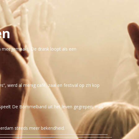
en
n meegemaakt. De drank loopt als een
, werd al menig café, zaal en festival op z’n kop
k speelt De Bommelband uit het leven gegrepen, met
tterdam steeds meer bekendheid.