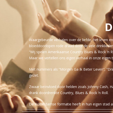
D
Waargebeurde verhalen over de liefde, het leven 
bloeddoorlopen rode draad door de vele drinkliede
“Wij spelen Amerikaanse Country Blues & Rock ’n Ro
Maar we vertellen ons eigen verhaal in onze eigen t
Met nummers als “Morgen Ga Ik Beter Leven”, “Drink
gezet.
Zwaar beïnvloed door helden zoals Johnny Cash, Ha
drank doordrenkte Country, Blues & Rock ’n Roll.
De Rotterdamse formatie heeft in hun eigen stad a