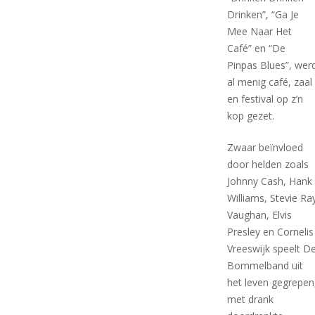
Drinken”, “Ga Je
Mee Naar Het
Café” en “De
Pinpas Blues”, wer
al menig café, zaal
en festival op z’n
kop gezet.
Zwaar beïnvloed
door helden zoals
Johnny Cash, Hank
Williams, Stevie Ra
Vaughan, Elvis
Presley en Cornelis
Vreeswijk speelt D
Bommelband uit
het leven gegrepen
met drank