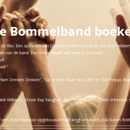
e Bommelband boek
en de fles. Een optreden van De Bommelband moet je een keer hebbe
ren van de band. Een mens maakt wat mee in z’n leven!
ll.
aal.”
en Drinken Drinken”, “Ga Je Mee Naar Het Café” en “De Pinpas Blues”
nk Williams, Stevie Ray Vaughan, Elvis Presley en Cornelis Vreeswij
l een flinke fanbase opgebouwd maar krijgt inmiddels ook buiten Ro