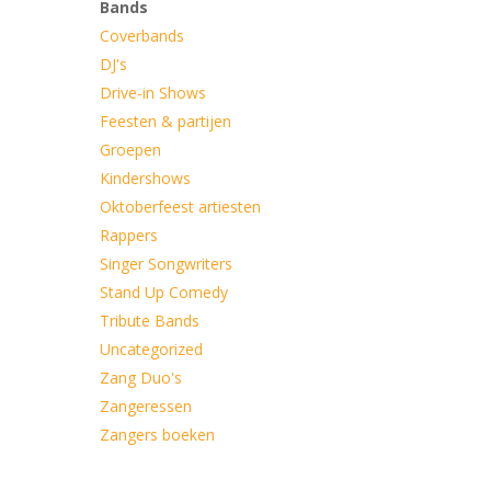
Bands
Coverbands
DJ's
e
Drive-in Shows
Feesten & partijen
Groepen
Kindershows
Oktoberfeest artiesten
Rappers
Singer Songwriters
Stand Up Comedy
Tribute Bands
Uncategorized
Zang Duo's
Zangeressen
Zangers boeken