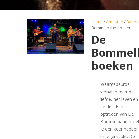
Home
/
Artiesten
/
Bands
Bommelband boeken
De
Bommel
boeken
Waargebeurde
verhalen over de
liefde, het leven en
de fles. Een
optreden van De
Bommelband moe
je een keer hebben
meegemaakt. De