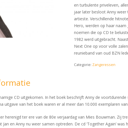
en turbulente priveleven, all
jaar later besloot Anny weer 
artieste. Verschillende hitno
Hero, werden op haar naam g
noemen die op CD te beluiste
1982 werd uitgebracht. Naas
Next One op voor volle zalen
reunieband van oud BZN led
Categorie:
Zangeressen
formatie
jknamige CD uitgekomen. In het boek beschrijft Anny de voortdurende 
na uitgave van het boek waren er al meer dan 10.000 exemplaren van
r herenigd ter ere van de 80e verjaardag van Mies Bouwman. Zij tre
 Jan en Anny nu weer samen optreden. De cd ‘Together Again’ was he