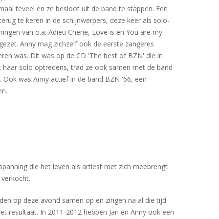
emaal teveel en ze besloot uit de band te stappen. Een
terug te keren in de schijnwerpers, deze keer als solo-
teringen van o.a. Adieu Cherie, Love is en You are my
ezet. Anny mag zichzelf ook de eerste zangeres
ren was. Dit was op de CD 'The best of BZN' die in
t haar solo optredens, trad ze ook samen met de band
. Ook was Anny actief in de band BZN '66, een
en.
spanning die het leven als artiest met zich meebrengt
 verkocht.
den op deze avond samen op en zingen na al die tijd
t resultaat. In 2011-2012 hebben Jan en Anny ook een