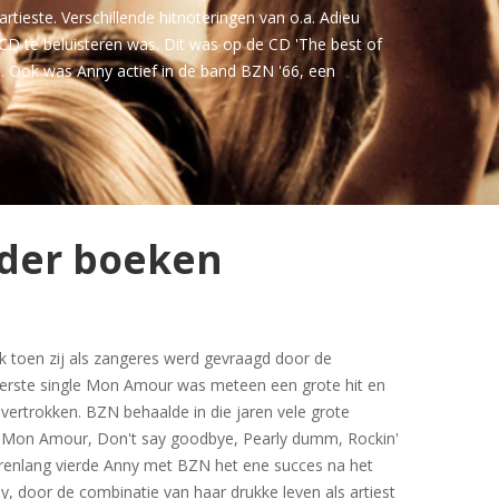
rtieste. Verschillende hitnoteringen van o.a. Adieu
D te beluisteren was. Dit was op de CD 'The best of
. Ook was Anny actief in de band BZN '66, een
lder boeken
 toen zij als zangeres werd gevraagd door de
rste single Mon Amour was meteen een grote hit en
 vertrokken. BZN behaalde in die jaren vele grote
Mon Amour, Don't say goodbye, Pearly dumm, Rockin'
Jarenlang vierde Anny met BZN het ene succes na het
y, door de combinatie van haar drukke leven als artiest