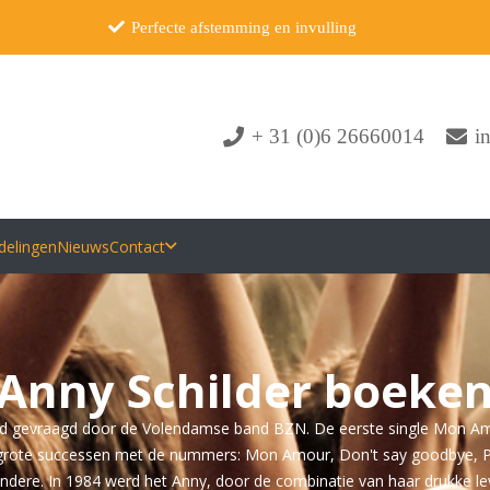
Perfecte afstemming en invulling
+ 31 (0)6 26660014
i
delingen
Nieuws
Contact
Anny Schilder boeke
rd gevraagd door de Volendamse band BZN. De eerste single Mon Amo
 grote successen met de nummers: Mon Amour, Don't say goodbye, Pe
ere. In 1984 werd het Anny, door de combinatie van haar drukke leven