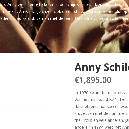
loot Anny weer terug te keren in de schijnwerpers, deze keer als solo-a
am gezet. Anny mag zichzelf ook de eerste zangeres noemen die op C
tredens, trad ze ook samen met de band Next One op voor volle zalen
Anny Schi
€
1,895.00
In 1976 kwam haar doorbraak
Volendamse band BZN. De ee
de sneltrein naar succes was
successen met de nummers: 
the Trolls en vele anderen. 
andere. In 1984 werd het Ann