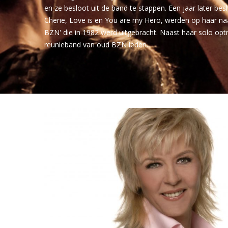
en ze besloot uit de band te stappen. Een jaar later bes
Cherie, Love is en You are my Hero, werden op haar na
BZN' die in 1982 werd uitgebracht. Naast haar solo op
reunieband van oud BZN leden.