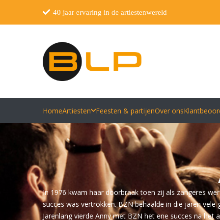
40 jaar ervaring in de artiestenwereld
Home
Artiesten
Feesten & partijen
Over ons
Klantbeoor
In 1976 kwam haar doorbraak toen zij als zangeres we
succes was vertrokken. BZN behaalde in die jaren vele
Jarenlang vierde Anny met BZN het ene succes na het and