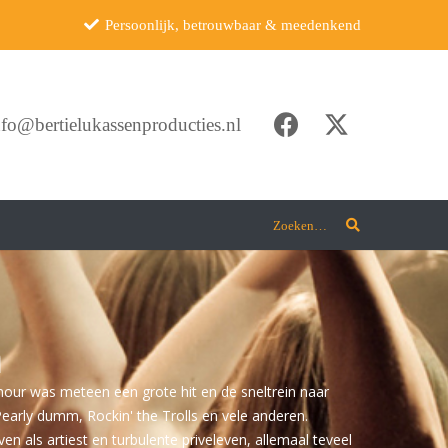
Persoonlijk, betrouwbaar & meedenkend
nfo@bertielukassenproducties.nl
Zoeken…
n
ur was meteen een grote hit en de sneltrein naar
arly dumm, Rockin' the Trolls en vele anderen.
 als artiest en turbulente priveleven, allemaal teveel