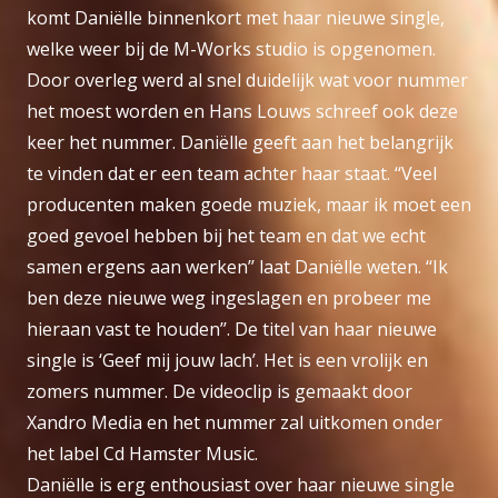
komt Daniëlle binnenkort met haar nieuwe single,
welke weer bij de M-Works studio is opgenomen.
Door overleg werd al snel duidelijk wat voor nummer
het moest worden en Hans Louws schreef ook deze
keer het nummer. Daniëlle geeft aan het belangrijk
te vinden dat er een team achter haar staat. ‘‘Veel
producenten maken goede muziek, maar ik moet een
goed gevoel hebben bij het team en dat we echt
samen ergens aan werken’’ laat Daniëlle weten. ‘‘Ik
ben deze nieuwe weg ingeslagen en probeer me
hieraan vast te houden’’. De titel van haar nieuwe
single is ‘Geef mij jouw lach’. Het is een vrolijk en
zomers nummer. De videoclip is gemaakt door
Xandro Media en het nummer zal uitkomen onder
het label Cd Hamster Music.
Daniëlle is erg enthousiast over haar nieuwe single