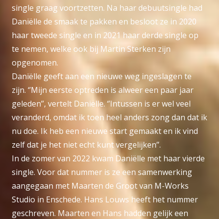
single graag voortzetten. Na haar debuutsingle had
Daniëlle de smaak te pakken en besloot ze in 2020
haar tweede single en in 2021 haar derde single op
te nemen, welke ook bij Martin Sterken zijn
opgenomen.
Daniëlle geeft aan een nieuwe weg ingeslagen te
zijn. ‘’Mijn eerste optreden is alweer een paar jaar
geleden’’, vertelt Daniëlle. ‘’Intussen is er wel veel
veranderd, omdat ik toen heel anders zong dan dat ik
nu doe. Ik heb een nieuwe start gemaakt en ik vind
zelf dat je het niet echt kunt vergelijken’’.
In de zomer van 2022 kwam Daniëlle met haar vierde
single. Voor dat nummer is ze een samenwerking
aangegaan met Maarten de Groot van M-Works
Studio in Enschede. Hans Louws heeft het nummer
geschreven. Maarten en Hans hadden gelijk een