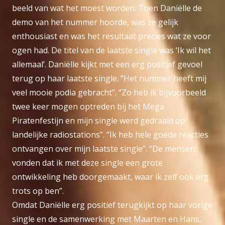
beeld van wat het moest worden. Toen Daniëlle de
demo van het nummer hoorde, was ze gelijk
enthousiast en was het resultaat precies wat ze voor
ogen had. De titel van de laatste single was ‘Ik wil het
allemaal’. Daniëlle kijkt met een erg positief gevoel
terug op haar laatste single. ‘’Het nummer heeft mij
veel mooie podia gebracht’’. ‘’Zo heb ik bijvoorbeeld
twee keer mogen optreden bij het Mega
Piratenfestijn en mijn single werd gedraaid op
landelijke radiostations”. ‘’Ik heb hele goede reacties
ontvangen over mijn laatste single”. “De mensen
vonden dat ik met deze single een grote
ontwikkeling heb doorgemaakt, waar ik zelf ook erg
trots op ben”.
Omdat Daniëlle erg positief terugkijkt op haar vorige
single en de samenwerking met Maarten en Hans,