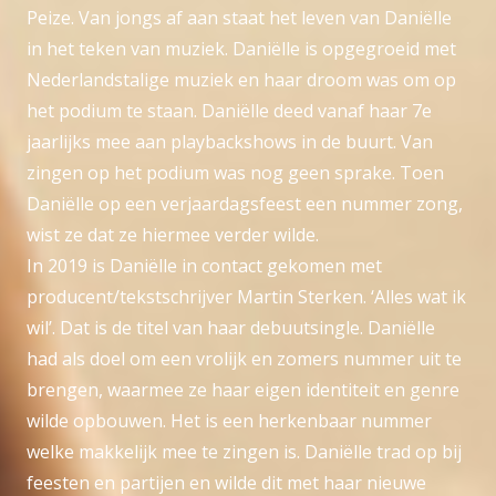
Peize. Van jongs af aan staat het leven van Daniëlle
in het teken van muziek. Daniëlle is opgegroeid met
Nederlandstalige muziek en haar droom was om op
het podium te staan. Daniëlle deed vanaf haar 7e
jaarlijks mee aan playbackshows in de buurt. Van
zingen op het podium was nog geen sprake. Toen
Daniëlle op een verjaardagsfeest een nummer zong,
wist ze dat ze hiermee verder wilde.
In 2019 is Daniëlle in contact gekomen met
producent/tekstschrijver Martin Sterken. ‘Alles wat ik
wil’. Dat is de titel van haar debuutsingle. Daniëlle
had als doel om een vrolijk en zomers nummer uit te
brengen, waarmee ze haar eigen identiteit en genre
wilde opbouwen. Het is een herkenbaar nummer
welke makkelijk mee te zingen is. Daniëlle trad op bij
feesten en partijen en wilde dit met haar nieuwe