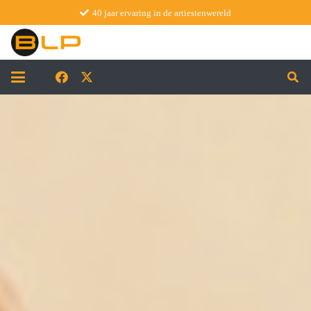
40 jaar ervaring in de artiestenwereld