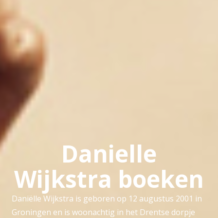
Danielle
Wijkstra boeken
Daniëlle Wijkstra is geboren op 12 augustus 2001 in
Groningen en is woonachtig in het Drentse dorpje