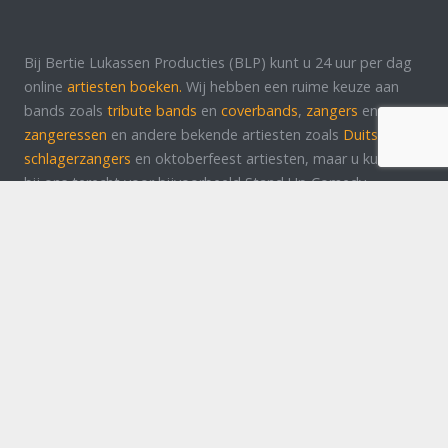
Bij Bertie Lukassen Producties (BLP) kunt u 24 uur per dag
online
artiesten boeken.
Wij hebben een ruime keuze aan
bands zoals
tribute bands
en
coverbands
,
zangers
en
zangeressen
en andere bekende artiesten zoals
Duitse
schlagerzangers
en oktoberfeest artiesten, maar u kunt ook
bij ons terecht voor bijvoorbeeld Stand Up Comedy.
Voor elk gewenst feestje kunt u bij ons terecht. Ook voor
uw eigen georganiseerd evenement kunt u bij ons terecht!
Wij denken graag met u mee bij de organisatie van uw
evenement of feest. Neem contact op voor meer
informatie!
Luijtenbroek98 5374 RV Schaijk