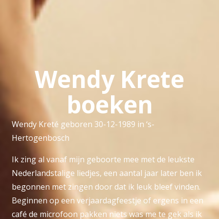
Wendy Krete
boeken
Wendy Kreté geboren 30-12-1989 in ‘s-
Hertogenbosch
Ik zing al vanaf mijn geboorte mee met de leukste
Nederlandstalige liedjes, een aantal jaar later ben ik
begonnen met zingen door dat ik leuk bleef vinden.
Beginnen op een verjaardagfeestje of ergens in een
café de microfoon pakken niets was me te gek als ik