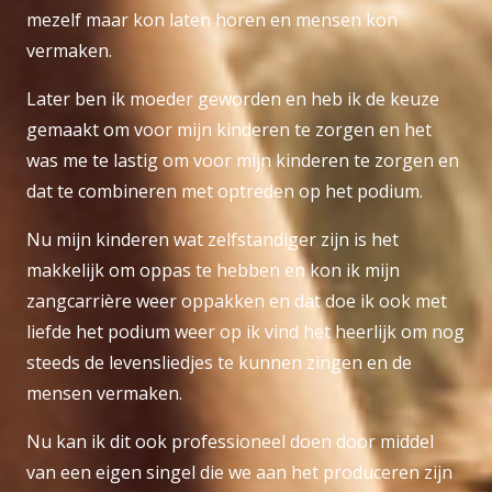
mezelf maar kon laten horen en mensen kon
vermaken.
Later ben ik moeder geworden en heb ik de keuze
gemaakt om voor mijn kinderen te zorgen en het
was me te lastig om voor mijn kinderen te zorgen en
dat te combineren met optreden op het podium.
Nu mijn kinderen wat zelfstandiger zijn is het
makkelijk om oppas te hebben en kon ik mijn
zangcarrière weer oppakken en dat doe ik ook met
liefde het podium weer op ik vind het heerlijk om nog
steeds de levensliedjes te kunnen zingen en de
mensen vermaken.
Nu kan ik dit ook professioneel doen door middel
van een eigen singel die we aan het produceren zijn