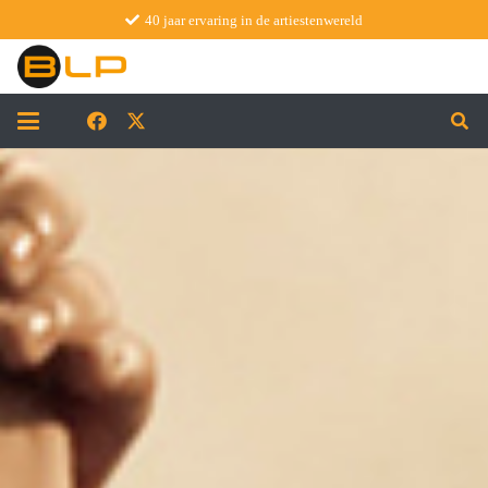
40 jaar ervaring in de artiestenwereld