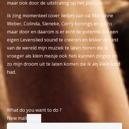
maar ook door de uitstraling op het podium.
Ik zing momenteel cover liedjes van oa. Marianne
Weber, Colinda, Sieneke, Corry Konings en ga zo
maar door en daarom is er echt de potentie om een
eigen Levenslied sound te creëren en lekker de rest
van de wereld mijn muziek te laten horen die ik
vroeger als klein meisje ook heb kunnen zingen en
zo mijn droom uit te laten komen die ik als klein kind
had.
What do you want to do ?
New mail
Copy