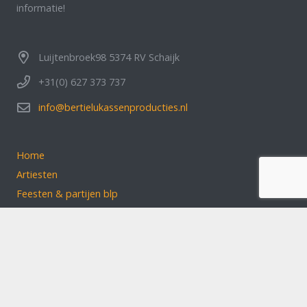
informatie!
Luijtenbroek98 5374 RV Schaijk
+31(0) 627 373 737
info@bertielukassenproducties.nl
Home
Artiesten
Feesten & partijen blp
Over ons
Klantbeoordelingen
Contact