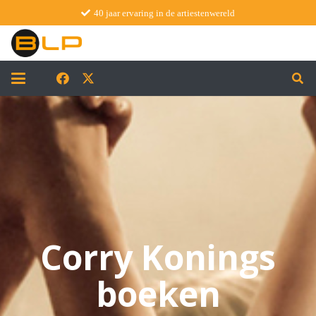
40 jaar ervaring in de artiestenwereld
Corry Konings
boeken