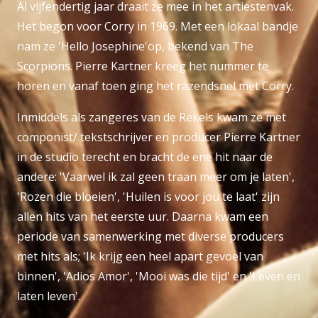
Al vijfendertig jaar draait ze mee in het artiestenvak.
Het begon voor Corry in 1969. Met een lokaal bandje
nam ze 'Hello Josephine'op, bekend van The
Scorpions. Pierre Kartner kreeg het nummer te
horen en vanaf toen ging het razendsnel met Corry.
Inmiddels als zangeres van de Rekels kwam ze met
componist/ tekstschrijver en producer Pierre Kartner
in de studio terecht en bracht de ene hit naar de
andere: 'Vaarwel ik zal geen traan meer om je laten',
'Rozen die bloeien', 'Huilen is voor jou te laat' zijn
allen hits van het eerste uur. Daarna kwam een
periode van samenwerking met diverse producers
met hits als; 'Ik krijg een heel apart gevoel van
binnen', 'Adios Amor', 'Mooi was die tijd' en 'Leven en
laten leven'.