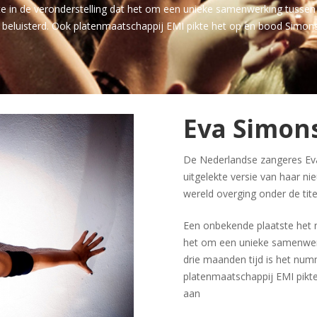
 in de veronderstelling dat het om een unieke samenwerking tussen 
 beluisterd. Ook platenmaatschappij EMI pikte het op en bood Simon
Eva Simon
De Nederlandse zangeres Ev
uitgelekte versie van haar n
wereld overging onder de tit
Een onbekende plaatste het 
het om een unieke samenwerk
drie maanden tijd is het num
platenmaatschappij EMI pikt
aan