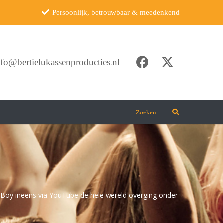
Persoonlijk, betrouwbaar & meedenkend
nfo@bertielukassenproducties.nl
Zoeken…
 Boy ineens via YouTube de hele wereld overging onder