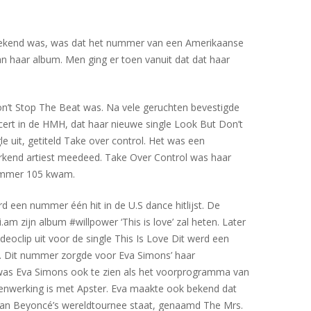
at bekend was, was dat het nummer van een Amerikaanse
n haar album. Men ging er toen vanuit dat dat haar
on’t Stop The Beat was. Na vele geruchten bevestigde
cert in de HMH, dat haar nieuwe single Look But Don’t
 uit, getiteld Take over control. Het was een
erkend artiest meedeed. Take Over Control was haar
 nummer 105 kwam.
 een nummer één hit in de U.S dance hitlijst. De
m zijn album #willpower ‘This is love’ zal heten. Later
clip uit voor de single This Is Love Dit werd een
ë. Dit nummer zorgde voor Eva Simons’ haar
 was Eva Simons ook te zien als het voorprogramma van
enwerking is met Apster. Eva maakte ook bekend dat
van Beyoncé’s wereldtournee staat, genaamd The Mrs.