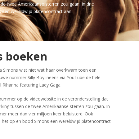
de twee Amerikaanse sterren zou gaan. In drie
s een wereldwijd platencontract aan
s boeken
a Simons wist niet wat haar overkwam toen een
ieuwe nummer Silly Boy ineens via YouTube de hele
el Rihanna featuring Lady Gaga.
nummer op de videowebsite in de veronderstelling dat
ing tussen de twee Amerikaanse sterren zou gaan. In
mer meer dan vier miljoen keer beluisterd. Ook
e het op en bood Simons een wereldwijd platencontract