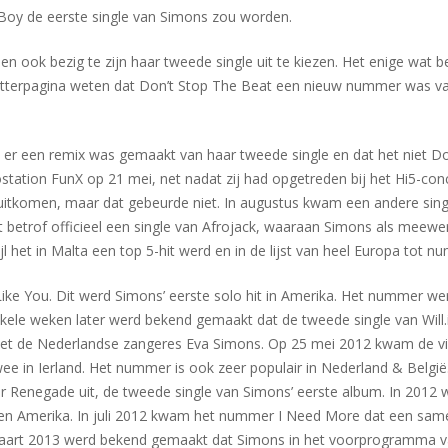
ly Boy de eerste single van Simons zou worden.
 en ook bezig te zijn haar tweede single uit te kiezen. Het enige w
Twitterpagina weten dat Don’t Stop The Beat een nieuw nummer was va
 er een remix was gemaakt van haar tweede single en dat het niet D
station FunX op 21 mei, net nadat zij had opgetreden bij het Hi5-con
uitkomen, maar dat gebeurde niet. In augustus kwam een andere single
 betrof officieel een single van Afrojack, waaraan Simons als meew
ijl het in Malta een top 5-hit werd en in de lijst van heel Europa tot
ke You. Dit werd Simons’ eerste solo hit in Amerika. Het nummer werd
ele weken later werd bekend gemaakt dat de tweede single van Will.i.a
et de Nederlandse zangeres Eva Simons. Op 25 mei 2012 kwam de video
e in Ierland. Het nummer is ook zeer populair in Nederland & Belgi
 Renegade uit, de tweede single van Simons’ eerste album. In 2012
a en Amerika. In juli 2012 kwam het nummer I Need More dat een sam
 maart 2013 werd bekend gemaakt dat Simons in het voorprogramma 