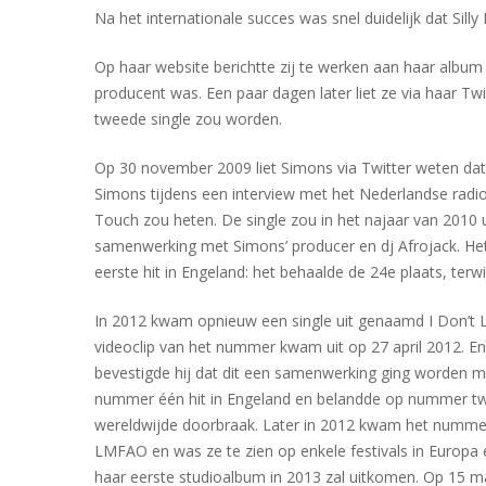
Na het internationale succes was snel duidelijk dat Sil
Op haar website berichtte zij te werken aan haar album
producent was. Een paar dagen later liet ze via haar 
tweede single zou worden.
Op 30 november 2009 liet Simons via Twitter weten dat
Simons tijdens een interview met het Nederlandse radio
Touch zou heten. De single zou in het najaar van 2010 
samenwerking met Simons’ producer en dj Afrojack. Het
eerste hit in Engeland: het behaalde de 24e plaats, terw
In 2012 kwam opnieuw een single uit genaamd I Don’t Li
videoclip van het nummer kwam uit op 27 april 2012. Enk
bevestigde hij dat dit een samenwerking ging worden m
nummer één hit in Engeland en belandde op nummer twe
wereldwijde doorbraak. Later in 2012 kwam het nummer
LMFAO en was ze te zien op enkele festivals in Europ
haar eerste studioalbum in 2013 zal uitkomen. Op 15