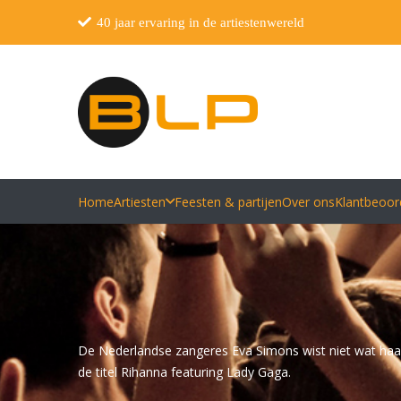
40 jaar ervaring in de artiestenwereld
Home
Artiesten
Feesten & partijen
Over ons
Klantbeoor
De Nederlandse zangeres Eva Simons wist niet wat haa
de titel Rihanna featuring Lady Gaga.