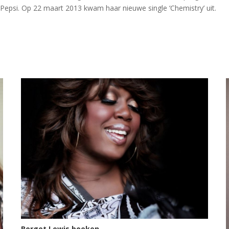
Pepsi. Op 22 maart 2013 kwam haar nieuwe single ‘Chemistry’ uit.
Berget Lewis boeken