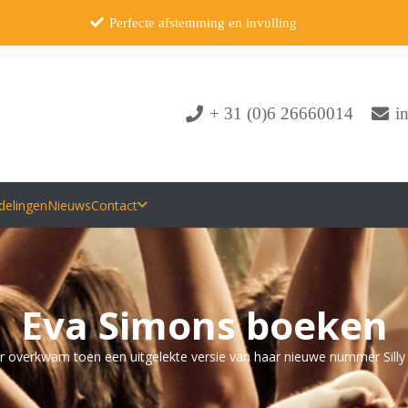
Perfecte afstemming en invulling
+ 31 (0)6 26660014
i
delingen
Nieuws
Contact
Eva Simons boeken
r overkwam toen een uitgelekte versie van haar nieuwe nummer Silly