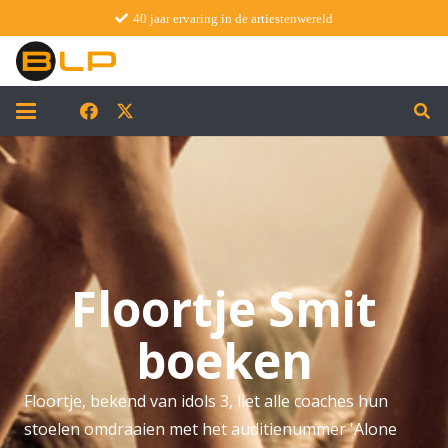
40 jaar ervaring in de artiestenwereld
Floortje Smit
boeken
Floortje, bekend van idols 3, liet alle coaches hun
stoelen omdraaien met het auditienummer 'Alone