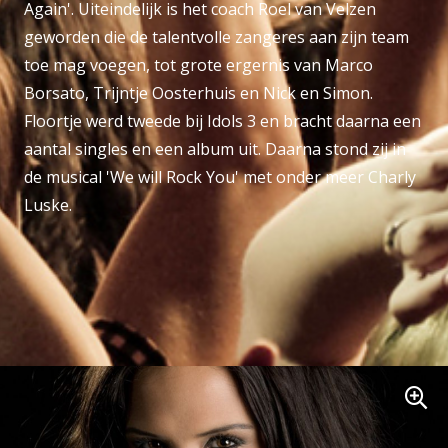
Again'. Uiteindelijk is het coach Roel van Velzen
geworden die de talentvolle zangeres aan zijn team
toe mag voegen, tot grote ergernis van Marco
Borsato, Trijntje Oosterhuis en Nick en Simon.
Floortje werd tweede bij Idols 3 en bracht daarna een
aantal singles en een album uit. Daarna stond zij in
de musical 'We will Rock You' met onder meer Charly
Luske.