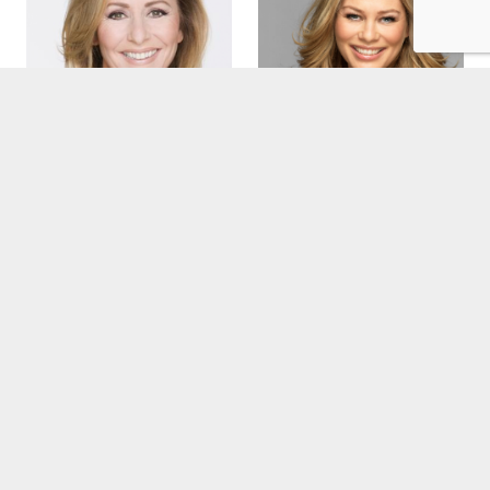
Angela Groothuizen
Antje Monteiro boeken
boeken
€
2,975.00
€
4,750.00
Birgit Schuurman
boeken