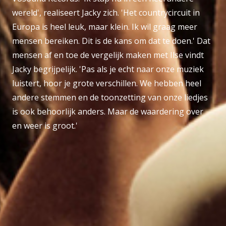
wereld', realiseert Jacky zich. 'Het countrycircuit in
Europa is heel leuk, maar klein. Ik wil graag meer
mensen bereiken. Dit is de kans om dat te doen.' Dat
mensen af en toe de vergelijk maken met Ilse vindt
Jacky begrijpelijk. 'Pas als je echt naar onze muziek
luistert, hoor je grote verschillen. We hebben heel
andere stemmen en de toonzetting van onze liedjes
is ook behoorlijk anders. Maar de waardering over
en weer is groot.'