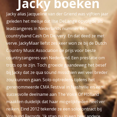
Jacky boeken
Jacky alias Jacqueline van der Griend was vijftien jaar
geleden het meisje dat Ilse DeLange opvolgde als
leadzangeres in Nederlands nummer één
countryband Cash On Delivery. En dat deed ze met
verve. JackyMaar liefst zes keer won ze bij de Dutch
Country Music Association de prijs voor beste
countryzangeres van Nederland. Een prestatie om
trots op te zijn. Toch groeide gaandeweg het besef
bij Jacky dat ze qua sound misschien wel veel breder
zou kunnen gaan. Solo-optredens tijdens het
gerenommeerde CMA Festival in Nashville en een
succesvolle deelname aan The Voice Of Holland
maakten duidelijk dat haar mogelijkheden heel ver
reiken. Eind 2012 tekende ze een solocontract bij
Vosound Records. 'Ik stap nu in een heel andere