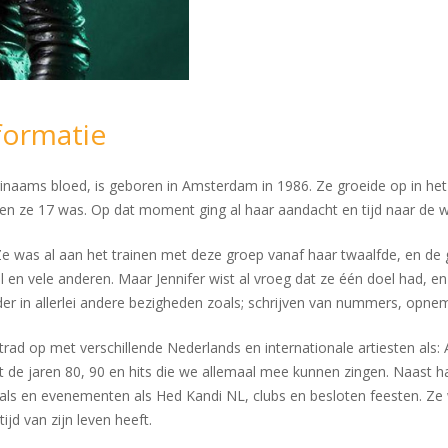
formatie
naams bloed, is geboren in Amsterdam in 1986. Ze groeide op in he
en ze 17 was. Op dat moment ging al haar aandacht en tijd naar de w
Ze was al aan het trainen met deze groep vanaf haar twaalfde, en de 
Hill en vele anderen. Maar Jennifer wist al vroeg dat ze één doel had,
rder in allerlei andere bezigheden zoals; schrijven van nummers, opnem
trad op met verschillende Nederlands en internationale artiesten als:
 de jaren 80, 90 en hits die we allemaal mee kunnen zingen. Naast ha
ivals en evenementen als Hed Kandi NL, clubs en besloten feesten. Ze
ijd van zijn leven heeft.