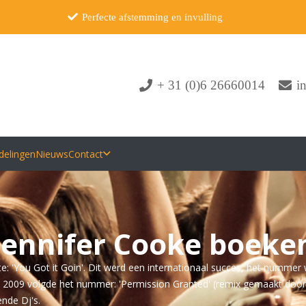
Perfecte afstemming en invulling
+ 31 (0)6 26660014
i
delingen
Nieuws
Contact
Jennifer Cooke boeke
te: 'You Got it Goin'. Dit werd een internationaal succes, het nummer 
 In 2009 volgde het nummer: 'Permission Granted' (remix gemaakt doo
nde Dj's.