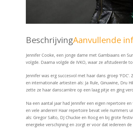
Beschrijving
Aanvullende in
Jennifer Cooke, een jonge dame met Gambiaans en Suri
volgde. Daarna volgde de IVKO, waar ze afstudeerde to
Jennifer was erg succesvol met haar dans groep ‘FDC’. 
en internationale artiesten als: Ja Rule, Ginuwine, Dru 
zette ze haar danscarrière op een laag pitje en ging ve
Na een aantal jaar had Jennifer een eigen repertoire en 
en vele anderen! Haar repertoire bevat vele nummers uit
als: Gregor Salto, DJ Chuckie en Roog en bij grote fest
energieke verschijning en zorgt er voor dat iedereen de t