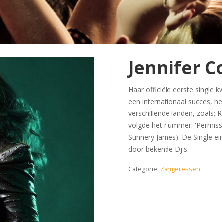
Jennifer 
Haar officiële eerste single k
een internationaal succes, h
verschillende landen, zoals; 
volgde het nummer: 'Permiss
Sunnery James). De Single ei
door bekende Dj's.
Categorie:
Zangeressen