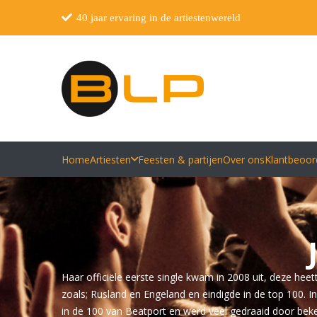
40 jaar ervaring in de artiestenwereld
Home
Artiesten
Feesten & partijen
Over ons
Klantbeoor
Haar officiële eerste single kwam in 2008 uit, deze heet
zoals; Rusland en Engeland en eindigde in de top 100.
in de 100 van Beatport en werd veel gedraaid door beke