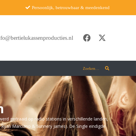
Persoonlijk, betrouwbaar & meedenkend
nfo@bertielukassenproducties.nl
Zoeken…
n
werd gedraaid op radio stations in verschillende landen,
r Ryan Marciano & Sunnery James). De Single eindigde