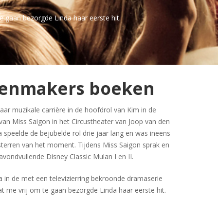
e gaan bezorgde Linda haar eerste hit.
genmakers boeken
r muzikale carrière in de hoofdrol van Kim in de
 van Miss Saigon in het Circustheater van Joop van den
 speelde de bejubelde rol drie jaar lang en was ineens
sterren van het moment. Tijdens Miss Saigon sprak en
 avondvullende Disney Classic Mulan I en II.
 in de met een televizierring bekroonde dramaserie
t me vrij om te gaan bezorgde Linda haar eerste hit.