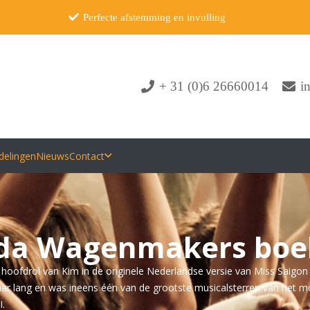
Perfecte afstemming en invulling
+ 31 (0)6 26660014
i
delingen
Nieuws
Contact
da Wagenmakers bo
oofdrol van Kim in de originele Nederlandse versie van Miss Saigon 
 jaar lang en was ineens één van de grootste musicalsterren van het 
I.