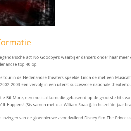
formatie
 legendarische act No Goodbye’s waarbij er dansers onder haar meer
derlandse top 40 op.
eltour in de Nederlandse theaters speelde Linda de met een Musical
002-2003 een vervolg in een uiterst succesvolle nationale theatertou
ittle Bit More, een musical komedie gebaseerd op de grootste hits va
 It Happens! (Sis samen met o.a. William Spaaij). In hetzelfde jaar bra
inzingen van de gloednieuwe avondvullend Disney film The Princess an