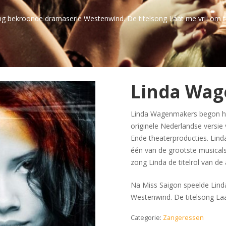
ing bekroonde dramaserie Westenwind. De titelsong Laat me vrij om t
Linda Wa
Linda Wagenmakers begon haa
originele Nederlandse versie
Ende theaterproducties. Linda
één van de grootste musical
zong Linda de titelrol van de
Na Miss Saigon speelde Linda
Westenwind. De titelsong Laa
Categorie:
Zangeressen