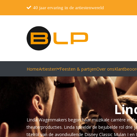
40 jaar ervaring in de artiestenwereld
Home
Artiesten
Feesten & partijen
Over ons
Klantbeoor
Lin
Linda Wagenmakers begon haar muzikale carrière in de h
theaterproducties. Linda speelde de bejubelde rol drie
titelrol van de avondvullende Disney Classic Mulan I en I