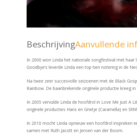
Beschrijving
Aanvullende in
In 2000 won Linda het nationale songfestival met haar
Goodbye’s leverde Linda een top tien notering in de Ne
Na twee zeer succesvolle seizoenen met de Black Gosp
Rainbow. De baanbrekende originele productie kreeg in 2
In 2005 vervulde Linda de hoofdrol in Love Me Just A L
originele producties Hans en Grietje (Caramella) en Shhh’
In 2010 mocht Linda opnieuw een hoofdrol inspreken en 
samen met Ruth Jacott en Jeroen van der Boom.