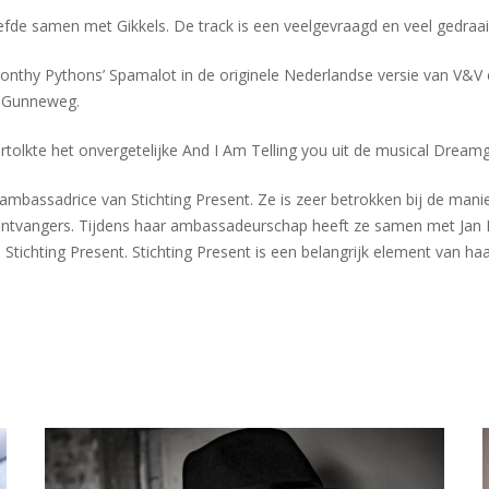
iefde samen met Gikkels. De track is een veelgevraagd en veel gedraai
 Monthy Pythons’ Spamalot in de originele Nederlandse versie van V&V
n Gunneweg.
rtolkte het onvergetelijke And I Am Telling you uit de musical Dreamgi
ambassadrice van Stichting Present. Ze is zeer betrokken bij de manier
lpontvangers. Tijdens haar ambassadeurschap heeft ze samen met Ja
n Stichting Present. Stichting Present is een belangrijk element van 