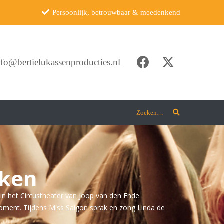
Persoonlijk, betrouwbaar & meedenkend
nfo@bertielukassenproducties.nl
Zoeken…
eken
in het Circustheater van Joop van den Ende
moment. Tijdens Miss Saigon sprak en zong Linda de