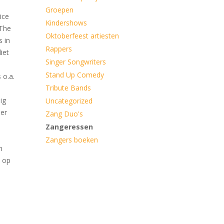
Groepen
ice
Kindershows
 The
Oktoberfeest artiesten
s in
Rappers
iet
Singer Songwriters
Stand Up Comedy
 o.a.
Tribute Bands
ig
Uncategorized
er
Zang Duo's
Zangeressen
Zangers boeken
n
t op