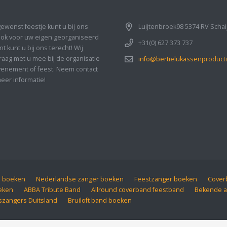
gewenst feestje kunt u bij ons
Luijtenbroek98 5374 RV Schai
Ook voor uw eigen georganiseerd
+31(0) 627 373 737
 kunt u bij ons terecht! Wij
aag met u mee bij de organisatie
info@bertielukassenproducti
enement of feest. Neem contact
eer informatie!
d boeken
Nederlandse zanger boeken
Feestzanger boeken
Coverb
eken
ABBA Tribute Band
Allround coverband feestband
Bekende a
szangers Duitsland
Bruiloft band boeken