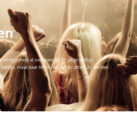
en
 verlegenheid al snel want op 11 jarige leeftijd
ttles, maar daar liet ze het niet bij zitten. Zo werden