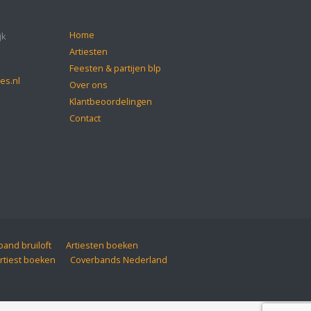
Home
jk
Artiesten
Feesten & partijen blp
es.nl
Over ons
Klantbeoordelingen
Contact
and bruiloft
Artiesten boeken
rtiest boeken
Coverbands Nederland