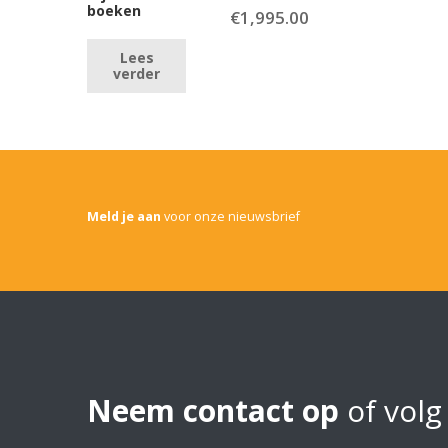
boeken
€
1,995.00
Lees
verder
Meld je aan
voor onze nieuwsbrief
Neem contact op
of volg