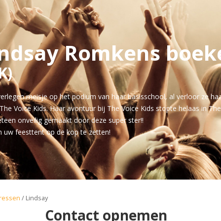
indsay Romkens boek
K)
 verlegen meisje op het podium van haar basisschool, al verloor ze haar
e Voice Kids. Haar avontuur bij The Voice Kids stopte helaas in The ba
een onveilig gemaakt door deze super ster!!
m uw feesttent op de kop te zetten!
ressen
/ Lindsay
Contact opnemen