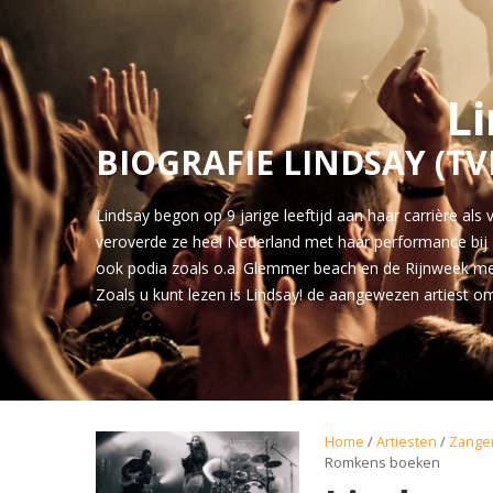
L
BIOGRAFIE LINDSAY (TV
Lindsay begon op 9 jarige leeftijd aan haar carrière als
veroverde ze heel Nederland met haar performance bij Th
ook podia zoals o.a. Glemmer beach en de Rijnweek met
Zoals u kunt lezen is Lindsay! de aangewezen artiest o
Home
/
Artiesten
/
Zange
Romkens boeken