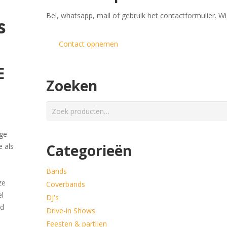
​Bel, whatsapp, mail of gebruik het contactformulier. Wi
s
Contact opnemen
E
Zoeken
Zoeken
naar:
ige
Categorieën
e als
Bands
ze
Coverbands
el
DJ's
jd
Drive-in Shows
Feesten & partijen