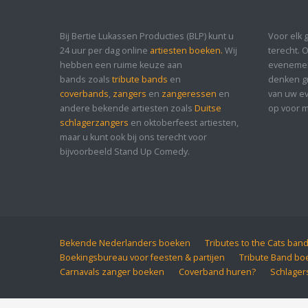
Bij Bertie Lukassen Producties (BLP) kunt u
Voor elk 
24 uur per dag online
artiesten boeken.
Wij
terecht. 
hebben een ruime keuze aan
evenement
bands zoals
tribute bands
en
denken gr
coverbands
,
zangers
en
zangeressen
en
van uw ev
andere bekende artiesten zoals
Duitse
op voor m
schlagerzangers
en oktoberfeest artiesten,
maar u kunt ook bij ons terecht voor
bijvoorbeeld Stand Up Comedy.
Bekende Nederlanders boeken
Tributes to the Cats ban
Boekingsbureau voor feesten & partijen
Tribute Band bo
Carnavals zanger boeken
Coverband huren?
Schlager