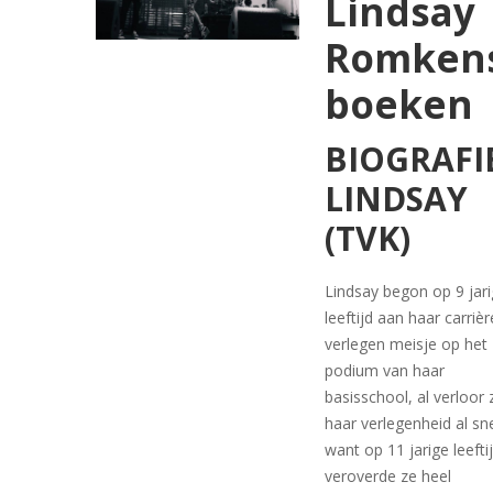
Lindsay
Romken
boeken
BIOGRAFI
LINDSAY
(TVK)
Lindsay begon op 9 jar
leeftijd aan haar carrièr
verlegen meisje op het
podium van haar
basisschool, al verloor 
haar verlegenheid al sn
want op 11 jarige leefti
veroverde ze heel