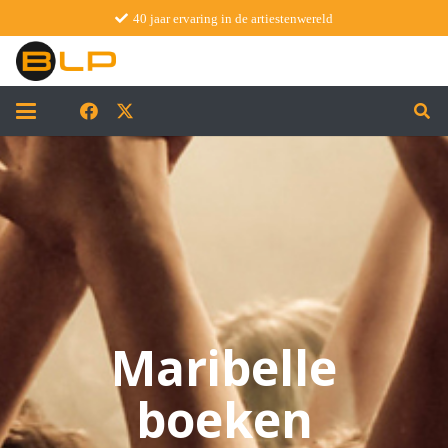
40 jaar ervaring in de artiestenwereld
Maribelle
boeken