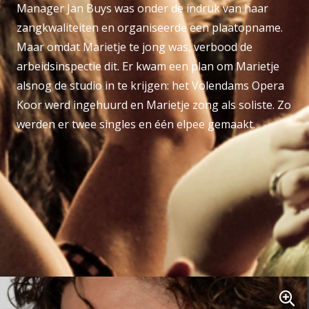
Manager Jan Buys was onder de indruk van haar
zangkwaliteiten en organiseerde een plaatopname.
Maar omdat Marietje te jong was, verbood de
arbeidsinspectie dit. Er kwam een plan om Marietje
alsnog de studio in te krijgen: het Volendams Opera
Koor werd ingehuurd en Marietje zong als soliste. Zo
werden er twee singles en één elpee gemaakt.