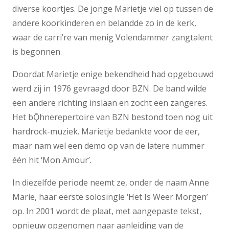
diverse koortjes. De jonge Marietje viel op tussen de
andere koorkinderen en belandde zo in de kerk,
waar de carri’re van menig Volendammer zangtalent
is begonnen.
Doordat Marietje enige bekendheid had opgebouwd
werd zij in 1976 gevraagd door BZN. De band wilde
een andere richting inslaan en zocht een zangeres.
Het bǬhnerepertoire van BZN bestond toen nog uit
hardrock-muziek. Marietje bedankte voor de eer,
maar nam wel een demo op van de latere nummer
één hit ‘Mon Amour’.
In diezelfde periode neemt ze, onder de naam Anne
Marie, haar eerste solosingle ‘Het Is Weer Morgen’
op. In 2001 wordt de plaat, met aangepaste tekst,
opnieuw opgenomen naar aanleiding van de