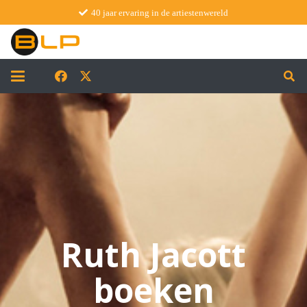
40 jaar ervaring in de artiestenwereld
Ruth Jacott
boeken