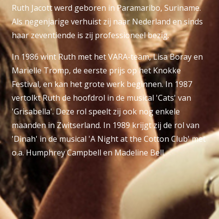
Ruth Jacott werd geboren in Paramaribo, Suriname.
Als negenjarige verhuist zij naar Nederland en sinds
haar zeventiende is zij professioneel bezig.
In 1986 wint Ruth met het VARA-team, Lisa Boray en
Marielle Tromp, de eerste prijs op het Knokke
Festival, en kan het grote werk beginnen. In 1987
vertolkt Ruth de hoofdrol in de musical 'Cats' van
'Grisabella'. Deze rol speelt zij ook nog enkele
maanden in Zwitserland. In 1989 krijgt zij de rol van
'Dinah' in de musical 'A Night at the Cotton Club' met
o.a. Humphrey Campbell en Madeline Bell.