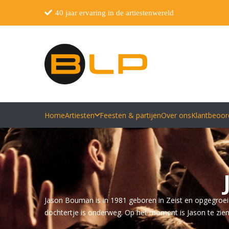
40 jaar ervaring in de artiestenwereld
Home
Artiesten
Feesten & partijen
Over ons
Klantbeoor
Jason Bouman is in 1981 geboren in Zeist en opgegroei
dochtertje is onderweg. Op het moment is Jason te zi