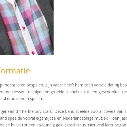
formatie
arp mocht leren bespelen. Zijn vader heeft hem toen verteld dat hij bet
rden lessen te volgen en groeide al snel uit tot een geschoolde toe
ooral drums leren spelen.
n genaamd ‘The Melody Stars’. Deze band speelde vooral covers van T
e band speelde vooral eigentijdse en Nederlandstalige muziek. Toen Ja
ide hij uit tot een vakkundig geluidstechnicus. Niet veel later bego