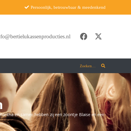
Persoonlijk, betrouwbaar & meedenkend
nfo@bertielukassenproducties.nl
Zoeken…
n
amantha en samen hebben zij een zoontje Blaise en een