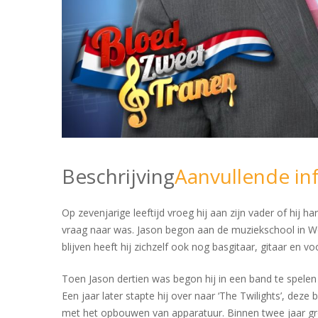
Beschrijving
Aanvullende in
Op zevenjarige leeftijd vroeg hij aan zijn vader of hij h
vraag naar was. Jason begon aan de muziekschool in Woe
blijven heeft hij zichzelf ook nog basgitaar, gitaar en v
Toen Jason dertien was begon hij in een band te spele
Een jaar later stapte hij over naar ‘The Twilights’, dez
met het opbouwen van apparatuur. Binnen twee jaar groe