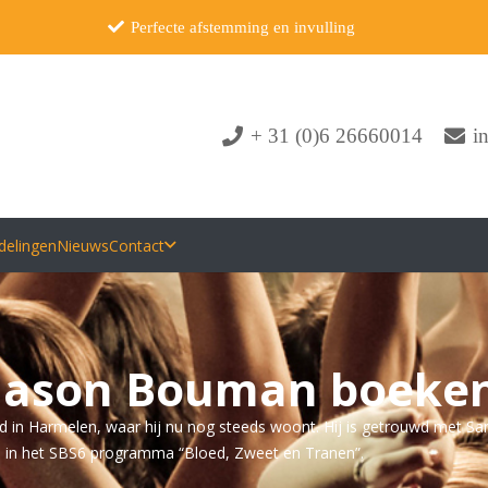
Perfecte afstemming en invulling
+ 31 (0)6 26660014
i
delingen
Nieuws
Contact
Jason Bouman boeke
d in Harmelen, waar hij nu nog steeds woont. Hij is getrouwd met S
en in het SBS6 programma “Bloed, Zweet en Tranen”.