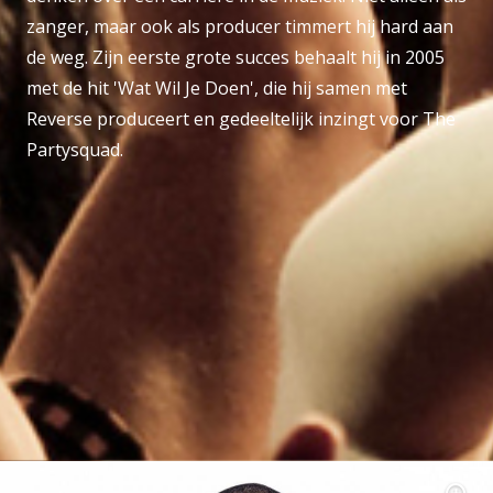
zanger, maar ook als producer timmert hij hard aan
de weg. Zijn eerste grote succes behaalt hij in 2005
met de hit 'Wat Wil Je Doen', die hij samen met
Reverse produceert en gedeeltelijk inzingt voor The
Partysquad.