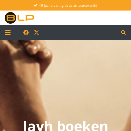
40 jaar ervaring in de artiestenwereld
Jayh boeken