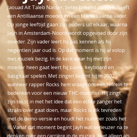
Jaouad Ait Taleb Nasser, beter bekend als Jayh, heeft
een Antilliaanse moeder en een Marokkaanse vader.
Op jonge leeftijd gaan zijn ouders uit elkaar, waarna
Jayh in Amsterdam-Noord wordt opgevoed door zijn
moeder. Zijn vader leert hij pas kennen als hij
negentien jaar oud is. Op dat moment is hij al volop
met muziek bezig. In de kerk waar hij met zijn
moeder heen gaat leert hij piano, keyboard en
basgitaar spelen. Met zingen begint hij in 2002,
wanneer rapper Rocks hem vraagt om een refrein te
bedenken voor een nieuw THC-nummer. Hij zingt
zijn tekst in met het idee dat een echte zanger het
straks over gaat doen, maar Rocks is dik tevreden
met de demo-versie en houdt het nummer zoals het
is. Vanaf dat moment begint Jayh wat serieuzer na te
denken over een carrière in de muziek. Niet alleen als