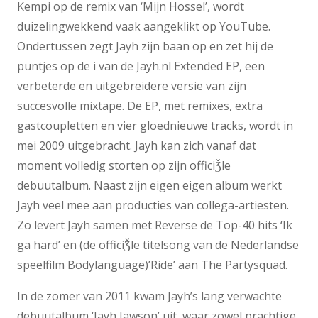
Kempi op de remix van ‘Mijn Hossel’, wordt
duizelingwekkend vaak aangeklikt op YouTube.
Ondertussen zegt Jayh zijn baan op en zet hij de
puntjes op de i van de Jayh.nl Extended EP, een
verbeterde en uitgebreidere versie van zijn
succesvolle mixtape. De EP, met remixes, extra
gastcoupletten en vier gloednieuwe tracks, wordt in
mei 2009 uitgebracht. Jayh kan zich vanaf dat
moment volledig storten op zijn officiǮle
debuutalbum. Naast zijn eigen eigen album werkt
Jayh veel mee aan producties van collega-artiesten.
Zo levert Jayh samen met Reverse de Top-40 hits ‘Ik
ga hard’ en (de officiǮle titelsong van de Nederlandse
speelfilm Bodylanguage)’Ride’ aan The Partysquad.
In de zomer van 2011 kwam Jayh’s lang verwachte
debuutalbum ‘Jayh Jawson’ uit, waar zowel prachtige