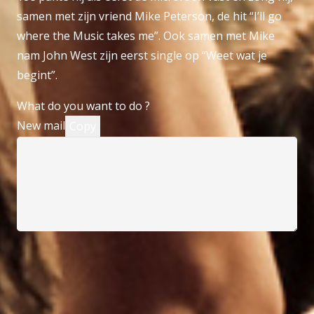
samen met zijn vriend Mike Peterson, de hit “I’ll go
where the Music takes me”. Ook samen met Mike
nam John West zijn eerst single op “Weet wat je
begint”.
What do you want to do ?
New mail
Copy