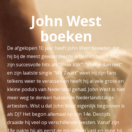
John West
boeken
De afgelopen 10 jaar heeft John West bewezen dat
hij bij de meest gewaardeerde artiesten hoort. Met
zijn succesvolle hits als “Jouw Blik”, “Voel je dan niet”
en zijn laatste single “Wit Zwart” weet hij zijn fans
telkens weer te verassen en heeft hij al vele grote en
kleine podia’s van Nederland gehad. John West is niet
meer weg te denken tussen de Nederlandstalige
artiesten.. Wist u dat John West eigenlijk begonnen is
als DJ? Het begon allemaal op zijn 14e. Destijds
draaide hij veel op verschillende feesten. Vanaf zijn
18e pakte hij als eerst de microfoon vast en zong hij,