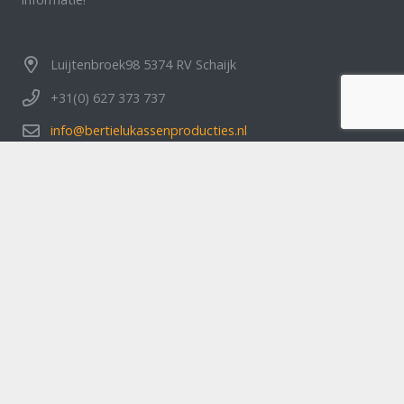
Luijtenbroek98 5374 RV Schaijk
+31(0) 627 373 737
info@bertielukassenproducties.nl
Home
Artiesten
Feesten & partijen blp
Over ons
Klantbeoordelingen
Contact