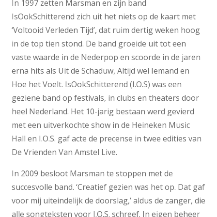
In 1997 zetten Marsman en zijn band
IsOokSchitterend zich uit het niets op de kaart met
‘Voltooid Verleden Tijd’, dat ruim dertig weken hoog
in de top tien stond. De band groeide uit tot een
vaste waarde in de Nederpop en scoorde in de jaren
erna hits als Uit de Schaduw, Altijd wel Iemand en
Hoe het Voelt. IsOokSchitterend (I.O.S) was een
geziene band op festivals, in clubs en theaters door
heel Nederland. Het 10-jarig bestaan werd gevierd
met een uitverkochte show in de Heineken Music
Hall en I.O.S. gaf acte de precense in twee edities van
De Vrienden Van Amstel Live.
In 2009 besloot Marsman te stoppen met de
succesvolle band. ‘Creatief gezien was het op. Dat gaf
voor mij uiteindelijk de doorslag,’ aldus de zanger, die
alle songteksten voor I.O.S. schreef. In eigen beheer