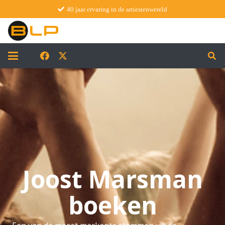
40 jaar ervaring in de artiestenwereld
Joost Marsman
boeken