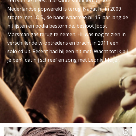
Een van de meest markante stemmen uit de
Nederlandse popwereld is terug! Nadat hij in 2009
stopte met I.O.S., de band waarmee hij 15 jaar lang de
hitlijsten en podia bestormde, besloot Joost
Marsman gas terug te nemen. Hij was nog te zien in
verschillende tv-optredens en bracht in 2011 een
solo cd uit. Recent had hij een hit met 'Wacht tot ik bij
je ben', dat hij schreef en zong met Leonie Meijer.