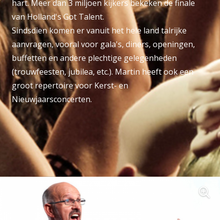
hart. Meer dan 3 miljoen kijkers bekeken de finale
van Holland's Got Talent.
Sindsdien komen er vanuit het hele land talrijke
aanvragen, vooral voor gala's, diners, openingen,
buffetten en andere plechtige gelegenheden
(trouwfeesten, jubilea, etc.). Martin heeft ook een
groot repertoire voor Kerst- en
Nieuwjaarsconcerten.