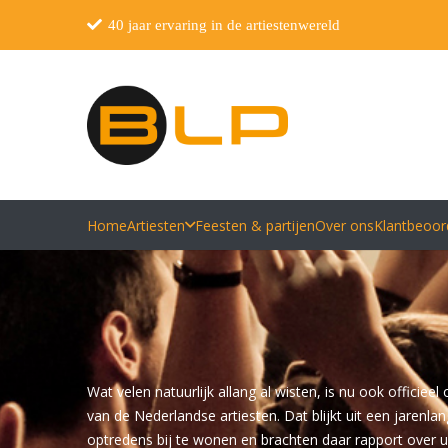
40 jaar ervaring in de artiestenwereld
Home
Artiesten
Feesten & partijen
Over ons
Klantbeoor
Wat velen natuurlijk allang al wisten, is nu ook officie
van de Nederlandse artiesten. Dat blijkt uit een jarenl
optredens bij te wonen en brachten daar rapport over uit