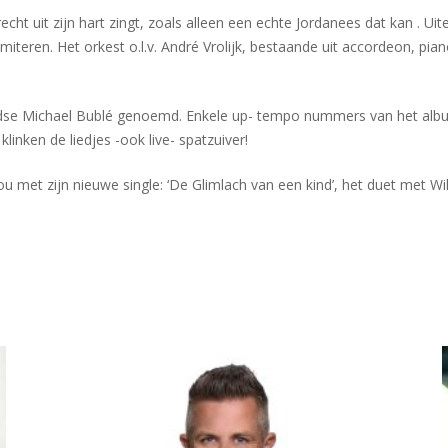
recht uit zijn hart zingt, zoals alleen een echte Jordanees dat kan .
 imiteren. Het orkest o.l.v. André Vrolijk, bestaande uit accordeon, pi
se Michael Bublé genoemd. Enkele up- tempo nummers van het album
linken de liedjes -ook live- spatzuiver!
 You met zijn nieuwe single: ‘De Glimlach van een kind’, het duet met 