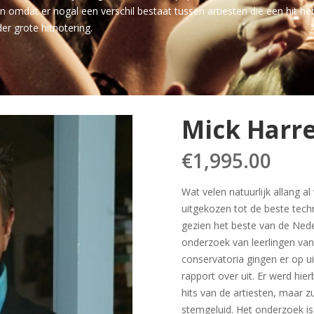
n omdat er nogal een verschil bestaat tussen artiesten die een hit he
er grote hitnotering.
Mick Harr
€
1,995.00
Wat velen natuurlijk allang al
uitgekozen tot de beste tech
gezien het beste van de Neder
onderzoek van leerlingen van
conservatoria gingen er op ui
rapport over uit. Er werd hie
hits van de artiesten, maar zu
stemgeluid. Het onderzoek is