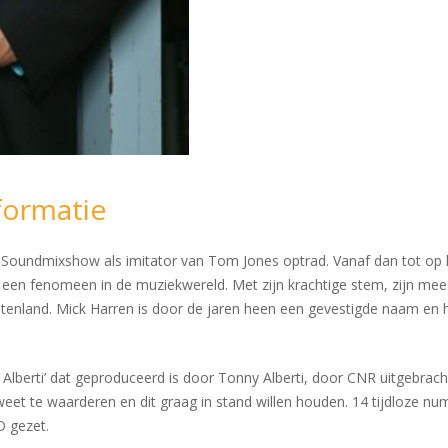
formatie
de Soundmixshow als imitator van Tom Jones optrad. Vanaf dan tot op
aar een fenomeen in de muziekwereld. Met zijn krachtige stem, zijn m
uitenland. Mick Harren is door de jaren heen een gevestigde naam en h
y Alberti’ dat geproduceerd is door Tonny Alberti, door CNR uitgebrac
weet te waarderen en dit graag in stand willen houden. 14 tijdloze nu
D gezet.