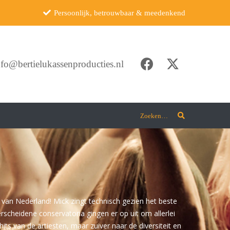
Persoonlijk, betrouwbaar & meedenkend
nfo@bertielukassenproducties.nl
Zoeken…
r van Nederland! Mick zingt technisch gezien het beste
rscheidene conservatoria gingen er op uit om allerlei
its van de artiesten, maar zuiver naar de diversiteit en