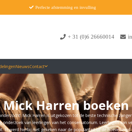
Perfecte afstemming en invulling
+ 31 (0)6 26660014
i
delingen
Nieuws
Contact
Mick Harren boeken
el onderzocht: Mick Harren is uitgekozen tot de beste technische zange
ang onderzoek van leerlingen van het conservatorium. Leerlingen van ve
. Er werd hierbij niet gekeken naar de populariteit of de hoeveelheid h