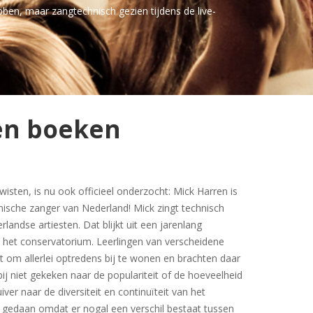
bben, maar zangtechnisch gezien tijdens de live-
en boeken
 wisten, is nu ook officieel onderzocht: Mick Harren is
nische zanger van Nederland! Mick zingt technisch
landse artiesten. Dat blijkt uit een jarenlang
 het conservatorium. Leerlingen van verscheidene
t om allerlei optredens bij te wonen en brachten daar
rbij niet gekeken naar de populariteit of de hoeveelheid
iver naar de diversiteit en continuïteit van het
 gedaan omdat er nogal een verschil bestaat tussen