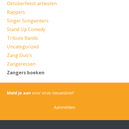
Oktoberfeest artiesten
Rappers
Singer Songwriters
Stand Up Comedy
Tribute Bands
Uncategorized
Zang Duo's
Zangeressen
Zangers boeken
Meld je aan
voor onze nieuwsbrief
Aanmelden