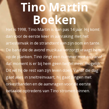
Tino Martin
Boeken
Het is 1998, Tino Martin is dan pas 14 jaar. Hij komt
dan voor de eerste keer in aanraking met het
artiestenvak in de strandtent van zijn oom en tante.
De band die de avond muzikaal verzorgt vraagt hem
op de planken. Tino zingt een nummer mee en vanaf
dat moment is er bij hem geen twijfel meer mogelijk.
Dit wil hij de rest van zijn leven doen. Vanaf die dag
gaat alles in sneltreinvaart, hij gaat zingen met
orkestbanden en de aanvragen voor de eerste
betaalde optredens van Tino stromen binnen.