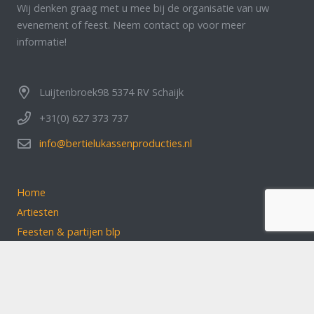
Wij denken graag met u mee bij de organisatie van uw
evenement of feest. Neem contact op voor meer
informatie!
Luijtenbroek98 5374 RV Schaijk
+31(0) 627 373 737
info@bertielukassenproducties.nl
Home
Artiesten
Feesten & partijen blp
Over ons
Klantbeoordelingen
Contact