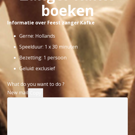
boeken
Informatie over Feest zanger Kafke
Gerne: Hollands
Speelduur: 1 x 30 minuten
Bezetting: 1 persoon
Geluid: exclusief
What do you want to do ?
New mail
Copy