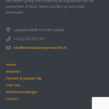
Wij denken graag met u mee bij de organisatie van uw
evenement of feest. Neem contact op voor meer
informatie!
Luijtenbroek98 5374 RV Schaijk
+31(0) 627 373 737
info@bertielukassenproducties.nl
Home
Artiesten
Feesten & partijen blp
Over ons
Klantbeoordelingen
Contact