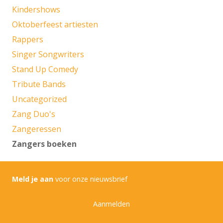
Kindershows
Oktoberfeest artiesten
Rappers
Singer Songwriters
Stand Up Comedy
Tribute Bands
Uncategorized
Zang Duo's
Zangeressen
Zangers boeken
Meld je aan
voor onze nieuwsbrief
Aanmelden