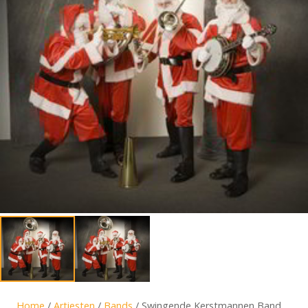
Home
/
Artiesten
/
Bands
/ Swingende Kerstmannen Band