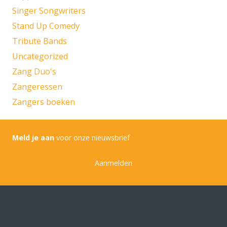
Singer Songwriters
Stand Up Comedy
Tribute Bands
Uncategorized
Zang Duo's
Zangeressen
Zangers boeken
Meld je aan
voor onze nieuwsbrief
Aanmelden