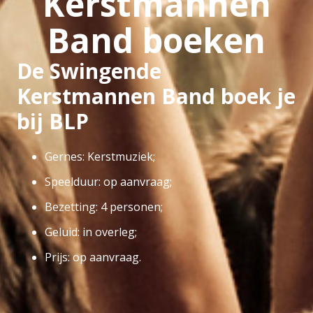
Kerstmannen
Band boeken
De Swingende
Kerstmannen Band boek je
bij BLP
Gernes: Kerstmuziek;
Speelduur: op aanvraag;
Bezetting: 4 personen;
Geluid: in overleg;
Prijs: op aanvraag.