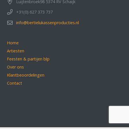
Luijtenbroek98 5374 RV Schaijk
+31(0) 627 373 737
info@bertielukassenproducties.nl
Home
Artiesten
Feesten & partijen blp
Over ons
Klantbeoordelingen
Contact