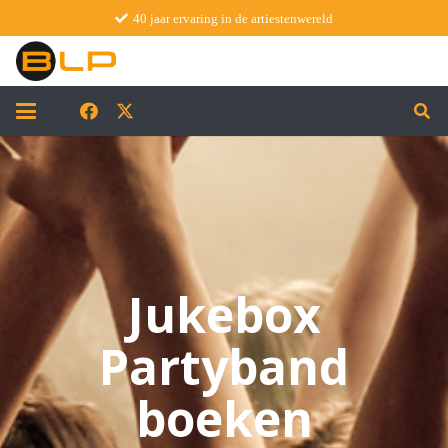
40 jaar ervaring in de artiestenwereld
Jukebox
Partyband
boeken