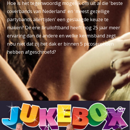
Hoe is het tegenwoordig mogelijk om uit al die 'beste
coverbands van Nederland' en 'meest gezellige
partybands allertijden' een geslaagde keuze te
maken? De ene bruiloftband heeft nog 25 jaar meer
ervaring dan de andere en welke kermisband zegt
nou niet dat zij het dak er binnen 5 picoseconden
hebben afgeschroefd?