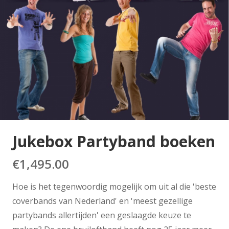
Jukebox Partyband boeken
€
1,495.00
Hoe is het tegenwoordig mogelijk om uit al die 'beste
coverbands van Nederland' en 'meest gezellige
partybands allertijden' een geslaagde keuze te