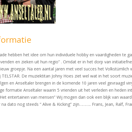
formatie
rkrade hebben het idee om hun individuele hobby en vaardigheden te 
evenden en zieken uit hun regio” . Omdat er in het dorp van initiatie
uw groepje. Na een aantal jaren met veel succes het Volkstümlich w
ij TELSTAR. De muziektitan Johny Hoes ziet wel wat in het soort muz
gen en Anseltaler brengen in de komende 10 jaren veel gevraagd vinyl
ige formatie Anseltaler waarin 5 vrienden uit het verleden en heden
 Het entertainen van mensen” Wij mogen dan ook een blijk van waarde
na dato nog steeds “ Alive & Kicking” zijn……….. Frans, Jean, Ralf, Fr