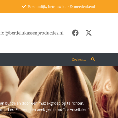
Persoonlijk, betrouwbaar & meedenkend
nfo@bertielukassenproducties.nl
Zoeken…
gaan bundelen door een muziekgroep op te richten.
fnemer Leo Fincken een beek genaamd “de Anseltaler “