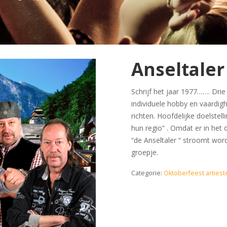
Anseltale
Schrijf het jaar 1977……. Dri
individuele hobby en vaardi
richten. Hoofdelijke doelstel
hun regio” . Omdat er in het
“de Anseltaler “ stroomt wo
groepje.
Categorie:
Oktoberfeest artiest