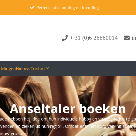
Perfecte afstemming en invulling
+ 31 (0)6 26660014
i
delingen
Nieuws
Contact
Anseltaler boeken
rkrade hebben het idee om hun individuele hobby en vaardigheden te 
evenden en zieken uit hun regio” . Omdat er in het dorp van initiatie
ieuw groepje.