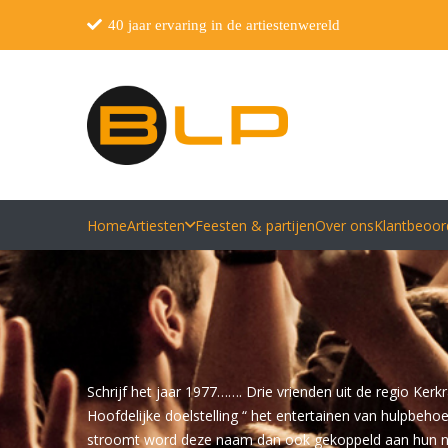
40 jaar ervaring in de artiestenwereld
Home
Artiesten
Feesten & partijen
Over ons
Klantbeoor
Schrijf het jaar 1977……. Drie vrienden uit de regio Ke
Hoofdelijke doelstelling “ het entertainen van hulpbeho
stroomt word deze naam dan ook gekoppeld aan hun n