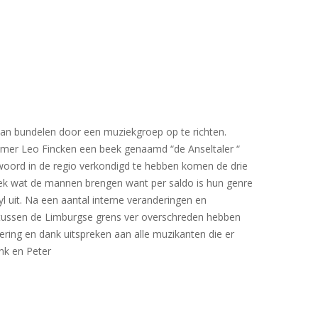
gaan bundelen door een muziekgroep op te richten.
fnemer Leo Fincken een beek genaamd “de Anseltaler “
oord in de regio verkondigd te hebben komen de drie
iek wat de mannen brengen want per saldo is hun genre
 uit. Na een aantal interne veranderingen en
 intussen de Limburgse grens ver overschreden hebben
ring en dank uitspreken aan alle muzikanten die er
ank en Peter