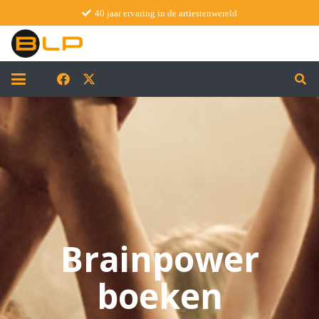
40 jaar ervaring in de artiestenwereld
Brainpower
boeken