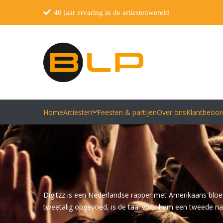
40 jaar ervaring in de artiestenwereld
Home
Artiesten
Feesten & partijen
Over ons
Klantbeoor
Digitzz is een Nederlandse rapper met Amerikaans bloed
tweetalig opgevoed, is de taal voor hem een tweede nat