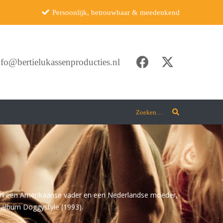
Persoonlijk, betrouwbaar & meedenkend
nfo@bertielukassenproducties.nl
Zoeken…
nd van een Amerikaanse vader en een Nederlandse moeder,
 album Doggystyle (1993).