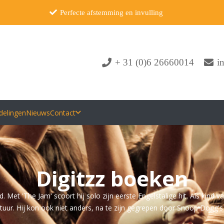
Perfecte afstemming en invulling
+ 31 (0)6 26660014
i
delingen
Nieuws
Contact
Digitzz boeken
. Met 'The Jam' scoort hij solo zijn eerste Engelstalige hit. Als ki
uur. Hij kon ook niet anders, na te zijn gegrepen door Snoop Dogg's