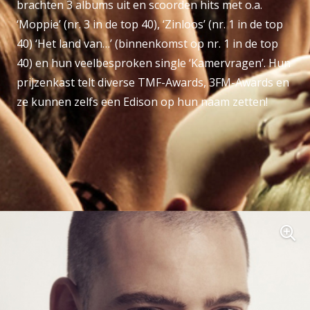
brachten 3 albums uit en scoorden hits met o.a.
‘Moppie’ (nr. 3 in de top 40), ‘Zinloos’ (nr. 1 in de top
40) ‘Het land van…’ (binnenkomst op nr. 1 in de top
40) en hun veelbesproken single ‘Kamervragen’. Hun
prijzenkast telt diverse TMF-Awards, 3FM-Awards en
ze kunnen zelfs een Edison op hun naam zetten!