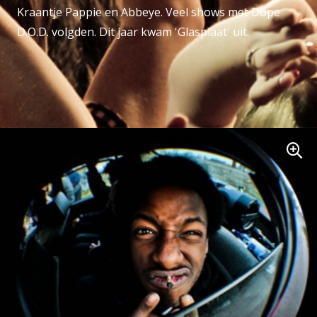
Kraantje Pappie en Abbeye. Veel shows met Dope
D.O.D. volgden. Dit jaar kwam 'Glasplaat' uit.