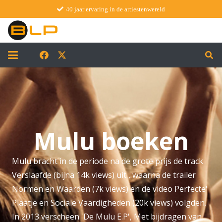
40 jaar ervaring in de artiestenwereld
Mulu boeken
Mulu bracht in de periode na de grote prijs de track
Verslaafde (bijna 14k views) uit , waarna de trailer
Normen en Waarden (7k views) en de video Perfecte'
Plaatje en Sociale Vaardigheden (20k views) volgden.
In 2013 verscheen 'De Mulu E.P', Met bijdragen van