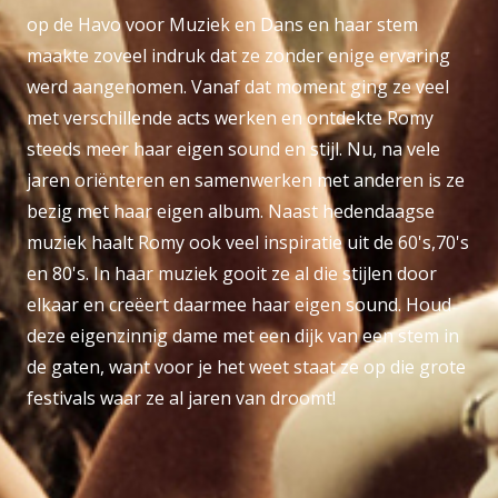
op de Havo voor Muziek en Dans en haar stem
maakte zoveel indruk dat ze zonder enige ervaring
werd aangenomen. Vanaf dat moment ging ze veel
met verschillende acts werken en ontdekte Romy
steeds meer haar eigen sound en stijl. Nu, na vele
jaren oriënteren en samenwerken met anderen is ze
bezig met haar eigen album. Naast hedendaagse
muziek haalt Romy ook veel inspiratie uit de 60's,70's
en 80's. In haar muziek gooit ze al die stijlen door
elkaar en creëert daarmee haar eigen sound. Houd
deze eigenzinnig dame met een dijk van een stem in
de gaten, want voor je het weet staat ze op die grote
festivals waar ze al jaren van droomt!