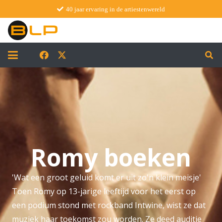
40 jaar ervaring in de artiestenwereld
Romy boeken
'Wat een groot geluid komt er uit zo'n klein meisje'
Toen Romy op 13-jarige leeftijd voor het eerst op
een podium stond met rockband Intwine, wist ze dat
muziek haar toekomst zou worden. Ze deed auditie