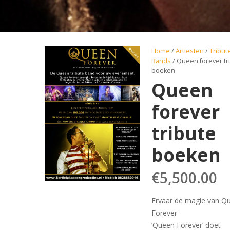
Home
/
Artiesten
/
Tribut
Bands
/ Queen forever tr
boeken
Queen
forever
tribute
boeken
€
5,500.00
Ervaar de magie van Q
Forever
‘Queen Forever’ doet