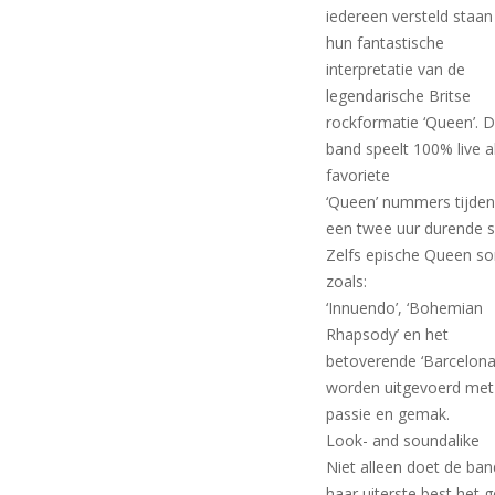
iedereen versteld staa
hun fantastische
interpretatie van de
legendarische Britse
rockformatie ‘Queen’. 
band speelt 100% live a
favoriete
‘Queen’ nummers tijde
een twee uur durende 
Zelfs epische Queen s
zoals:
‘Innuendo’, ‘Bohemian
Rhapsody’ en het
betoverende ‘Barcelona
worden uitgevoerd met
passie en gemak.
Look- and soundalike
Niet alleen doet de ban
haar uiterste best het g