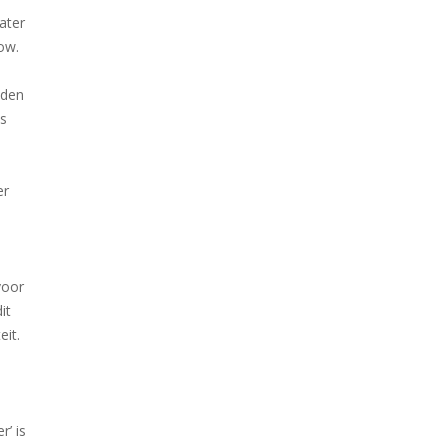
ater
ow.
nden
is
er
voor
it
eit.
r’ is