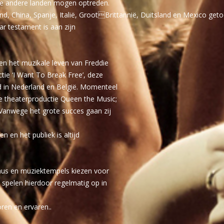
ele andere landen mogen optreden.
land, China, Spanje, Italië, GrootBrittannië, Duitsland en Mexico get
 testament is aan zijn
en het muzikale leven van Freddie
tie ‘I Want To Break Free’, deze
 in Nederland en België. Momenteel
de theaterproductie Queen the Music;
Vanwege het grote succes gaan zij
 en het publiek is altijd
eaus en muziektempels kiezen voor
j spelen hierdoor regelmatig op in
oren en ervaren..