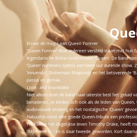
Quee
Ervaar de magie van Queen Forever
‘Queen Forever’ doet iedereen versteld staan met hun fa
legendarische Britse rockformatie ‘Queen’. De band spee
‘Queen’ nummers tijdens een twee uur durende show. Z
‘Innuendo’, ‘Bohemian Rhapsody’ en het betoverende ‘
passie en gemak.
Look- and soundalike
Niet alleen doet de band haar uiterste best het geluid v
benaderen, ze kleden zich ook als de leden van Queen, 
audiovisuele ervaring en het nostalgische ‘Queen’ gevoel
Natuurlijk moet elke goede Queen-tribute een professi
Freddie, in het dagelijkse leven Timothy Drake, heef
“My name is..” en is daar tweede geworden. Kort daarn