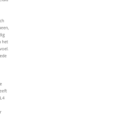
ich
ueen,
dig
n het
voel.
oede
se
eeft
TL4
r