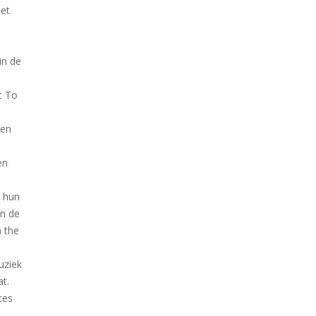
het
e
in de
t To
 en
en
t hun
in de
 the
uziek
at.
ces