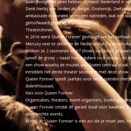
daaropvolgende jaren hebben zij naast Nederland in v
Denk hierbij aan landen als Belgié, Oostenrijk, Zwitser
ambassade in Koeweit te mogen optreden, wat een waar
geloofwaardigheid als Freddie Mercury.
Theatershows
In 2016 werd ‘Queen Forever’ gevraagd om het verhaal 
Mercury neer te zetten in de Nederlandse theaterproduc
hebben ze 2 seizoenen en 67 shows succesvol gespeeld
speelt de groep – naast hun reguliere rock shows – in 
een show waarbij de muziek van Queen centraal staat. 
inmiddels het derde theater seizoen in met deze show.
Queen Forever speelt jaarlijks voor tienduizenden mensen
dolenthousiast.
Kies voor Queen Forever
Organisaties, theaters, event-organizers, boekingsbur
Queen Forever omdat dit garant staat voor kwaliteit. Zi
uitverkochte events.
Al met al: ‘Queen Forever’ is een act die je moet zien, h