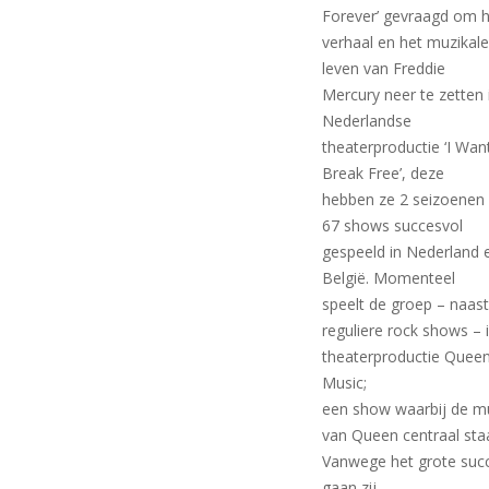
Forever’ gevraagd om 
verhaal en het muzikal
leven van Freddie
Mercury neer te zetten 
Nederlandse
theaterproductie ‘I Wan
Break Free’, deze
hebben ze 2 seizoenen
67 shows succesvol
gespeeld in Nederland 
België. Momenteel
speelt de groep – naas
reguliere rock shows – 
theaterproductie Queen
Music;
een show waarbij de m
van Queen centraal sta
Vanwege het grote suc
gaan zij