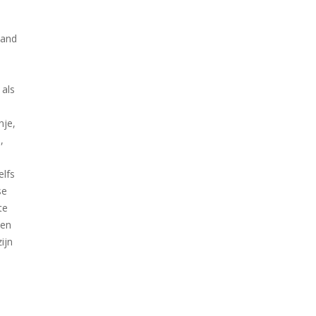
land
 als
nje,
,
elfs
se
te
een
ijn