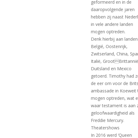
geformeerd en in de
daaropvolgende jaren
hebben zij naast Neder
in vele andere landen
mogen optreden.
Denk hierbij aan landen
Belgié, Oostenrijk,
Zwitserland, China, Spa
Italië, GrootBrittannië
Duitsland en Mexico
getoerd. Timothy had z
de eer om voor de Brit
ambassade in Koeweit 
mogen optreden, wat 
waar testament is aan z
geloofwaardigheid als
Freddie Mercury.
Theatershows
In 2016 werd ‘Queen