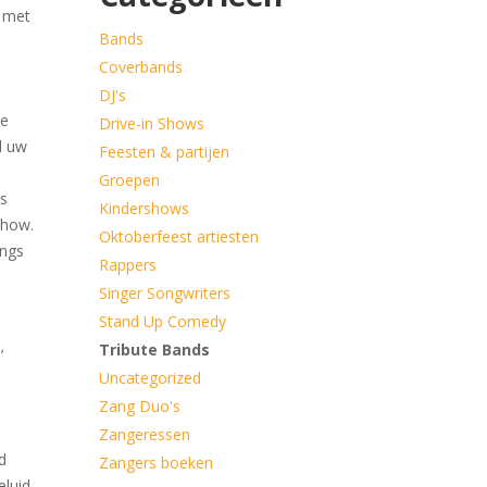
n met
Bands
Coverbands
DJ's
De
Drive-in Shows
l uw
Feesten & partijen
Groepen
ns
Kindershows
show.
Oktoberfeest artiesten
ongs
Rappers
Singer Songwriters
Stand Up Comedy
Tribute Bands
’
Uncategorized
Zang Duo's
Zangeressen
d
Zangers boeken
eluid