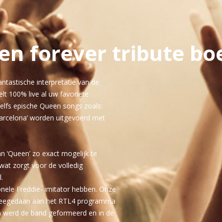
n forever tribute b
ntastische interpretatie van de
lt 100% live al uw favoriete
elfs epische Queen songs zoals:
Barcelona’ worden uitgevoerd met
an ‘Queen’ zo exact mogelijk te
wat zorgt voor de volledig
.
onele Freddie- imitator hebben. Onze
t meegedaan aan het RTL4 programma
a werd de band geformeerd en in de