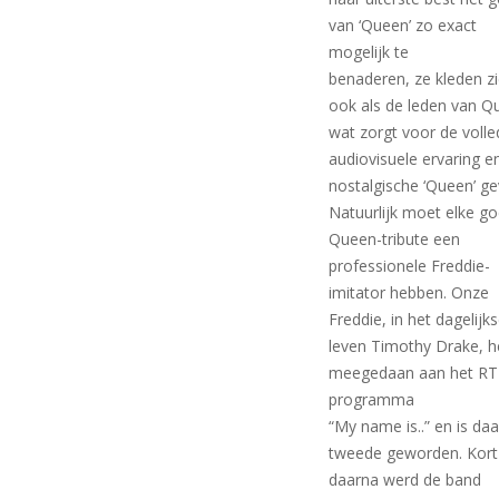
van ‘Queen’ zo exact
mogelijk te
benaderen, ze kleden z
ook als de leden van Q
wat zorgt voor de volle
audiovisuele ervaring e
nostalgische ‘Queen’ ge
Natuurlijk moet elke g
Queen-tribute een
professionele Freddie-
imitator hebben. Onze
Freddie, in het dagelijk
leven Timothy Drake, h
meegedaan aan het R
programma
“My name is..” en is daa
tweede geworden. Kort
daarna werd de band