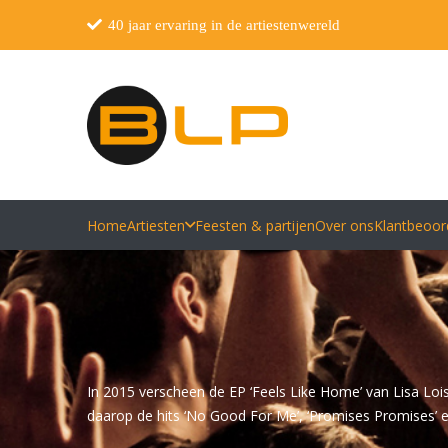
40 jaar ervaring in de artiestenwereld
Home
Artiesten
Feesten & partijen
Over ons
Klantbeoor
In 2015 verscheen de EP ‘Feels Like Home’ van Lisa Loi
daarop de hits ‘No Good For Me’, ‘Promises Promises’ e