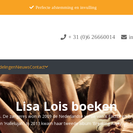
Perfecte afstemming en invulling
+ 31 (0)6 26660014
i
delingen
Nieuws
Contact
Lisa Lois boeken
s. De zangeres won in 2009 de Nederlandse versie van X Factor en bra
n ‘Hallelujah’. In 2013 kwam haar tweede album ‘Breaking Away’ uit. 