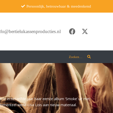
Persoonlijk, betrouwbaar & meedenkend
nfo@bertielukassenproducties.nl
Zoeken…
cht in hetzelfde jaar haar eerste album ‘Smoke’ uit met
Momenteel werkt Lisa Lois aan nieuw materiaal.