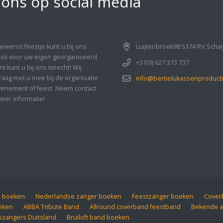
 ons op social media
gewenst feestje kunt u bij ons
Luijtenbroek98 5374 RV Schai
Ook voor uw eigen georganiseerd
+31(0) 627 373 737
 kunt u bij ons terecht! Wij
aag met u mee bij de organisatie
info@bertielukassenproducti
enement of feest. Neem contact
eer informatie!
d boeken
Nederlandse zanger boeken
Feestzanger boeken
Coverb
eken
ABBA Tribute Band
Allround coverband feestband
Bekende a
szangers Duitsland
Bruiloft band boeken