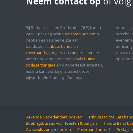
Neem contact op
of volg
Bij Bertie Lukassen Producties (BLP) kunt u
Voor elk 
24 uur per dag online
artiesten boeken.
Wij
terecht. 
hebben een ruime keuze aan
evenement
bands zoals
tribute bands
en
denken gr
coverbands
,
zangers
en
zangeressen
en
van uw ev
andere bekende artiesten zoals
Duitse
op voor m
schlagerzangers
en oktoberfeest artiesten,
maar u kunt ook bij ons terecht voor
bijvoorbeeld Stand Up Comedy.
Bekende Nederlanders boeken
Tributes to the Cats ban
Boekingsbureau voor feesten & partijen
Tribute Band bo
Carnavals zanger boeken
Coverband huren?
Schlager