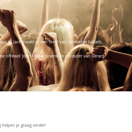
eest is: Jack maakt er een feest van. Gevoelige ballads,
ne oftewel ‘John Marks’ tevens de producer van Gerard
j helpen je graag verder!