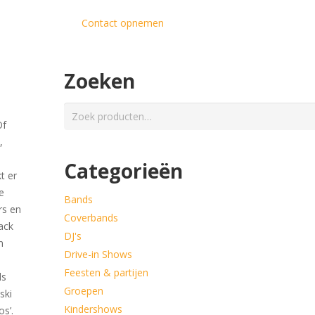
Contact opnemen
Zoeken
Zoeken
Of
naar:
,
Categorieën
t er
e
Bands
rs en
Coverbands
Jack
DJ's
n
Drive-in Shows
Feesten & partijen
ls
Groepen
ski
Kindershows
os’.