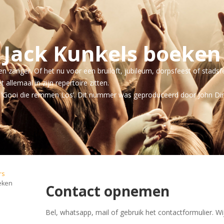
Jack Kunkels boeken
en zanger. Of het nu voor een bruiloft, jubileum, dorpsfeest of stadsf
 allemaal in zijn repertoire zitten.
t, ‘Gooi die remmen Los’. Dit nummer was geproduceerd door John Dir
rs
oeken
Contact opnemen
​Bel, whatsapp, mail of gebruik het contactformulier. Wi