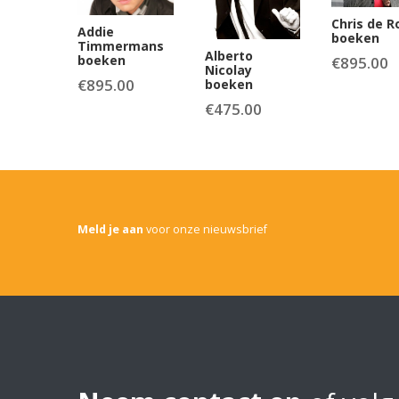
Chris de R
Addie
boeken
Timmermans
Alberto
boeken
€
895.00
Nicolay
€
895.00
boeken
€
475.00
Meld je aan
voor onze nieuwsbrief