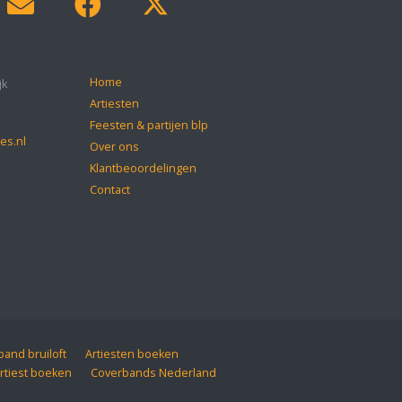
Home
jk
Artiesten
Feesten & partijen blp
es.nl
Over ons
Klantbeoordelingen
Contact
and bruiloft
Artiesten boeken
rtiest boeken
Coverbands Nederland