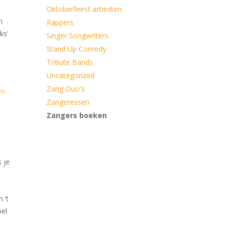
Oktoberfeest artiesten
n
Rappers
ks’
Singer Songwriters
Stand Up Comedy
Tribute Bands
Uncategorized
Zang Duo's
en
Zangeressen
Zangers boeken
 je
 ’t
oel