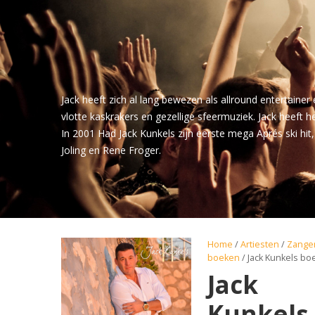
Jack heeft zich al lang bewezen als allround entertainer 
vlotte kaskrakers en gezellige sfeermuziek. Jack heeft het
In 2001 Had Jack Kunkels zijn eerste mega Aprés ski hi
Joling en Rene Froger.
Home
/
Artiesten
/
Zange
boeken
/ Jack Kunkels b
Jack
Kunkels