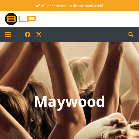
40 jaar ervaring in de artiestenwereld
Maywood