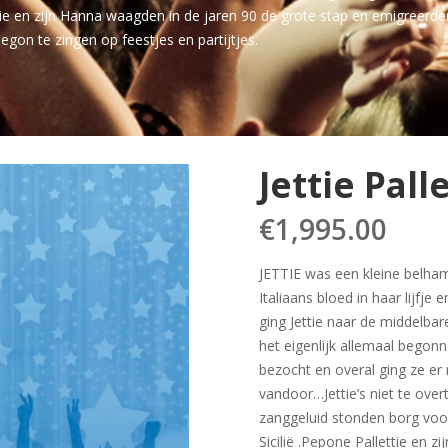
ttie en zijn Hanna waagden in de jaren 90 de grote stap en emigreer
egon te zingen op feestjes en partijtjes.
Jettie Pal
€
1,995.00
JETTIE was een kleine belham
Italiaans bloed in haar lijfje 
ging Jettie naar de middelbar
het eigenlijk allemaal begon
bezocht en overal ging ze er
vandoor…Jettie’s niet te ove
zanggeluid stonden borg voor
Sicilië .Pepone Pallettie en 