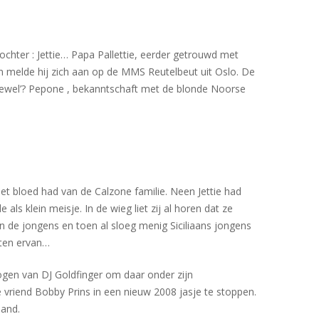
dochter : Jettie… Papa Pallettie, eerder getrouwd met
an melde hij zich aan op de MMS Reutelbeut uit Oslo. De
ftewel’? Pepone , bekanntschaft met de blonde Noorse
t het bloed had van de Calzone familie. Neen Jettie had
s klein meisje. In de wieg liet zij al horen dat ze
an de jongens en toen al sloeg menig Siciliaans jongens
oten ervan…
togen van DJ Goldfinger om daar onder zijn
e vriend Bobby Prins in een nieuw 2008 jasje te stoppen.
land.