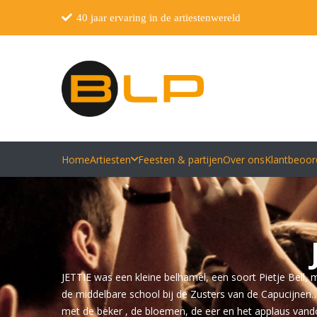
40 jaar ervaring in de artiestenwereld
Home
Artiesten
Feesten & partijen
Over ons
Klantbeoor
JETTIE was een kleine belhamel, een soort Pietje Bell, ma
de middelbare school bij de Zusters van de Capucijnen….
met de beker , de bloemen, de eer en het applaus vando