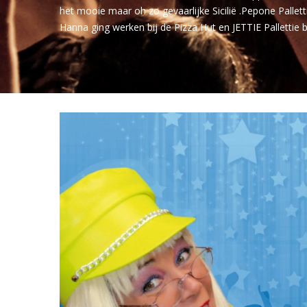
het mooie maar oh zo gevaarlijke Sicilië .Pepone Palle
Hanna ging werken bij de Pizza Hut en JETTIE Pallettie b