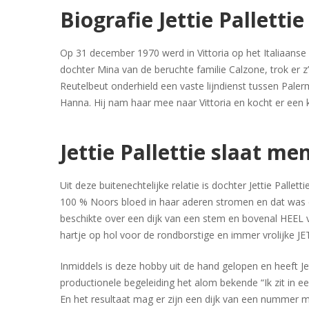
Biografie Jettie Pallettie
Op 31 december 1970 werd in Vittoria op het Italiaanse s
dochter Mina van de beruchte familie Calzone, trok er z
Reutelbeut onderhield een vaste lijndienst tussen Pal
Hanna. Hij nam haar mee naar Vittoria en kocht er een 
Jettie Pallettie slaat me
Uit deze buitenechtelijke relatie is dochter Jettie Palle
100 % Noors bloed in haar aderen stromen en dat was dan 
beschikte over een dijk van een stem en bovenal HEEL ve
hartje op hol voor de rondborstige en immer vrolijke J
Inmiddels is deze hobby uit de hand gelopen en heeft J
productionele begeleiding het alom bekende “Ik zit in e
En het resultaat mag er zijn een dijk van een nummer me