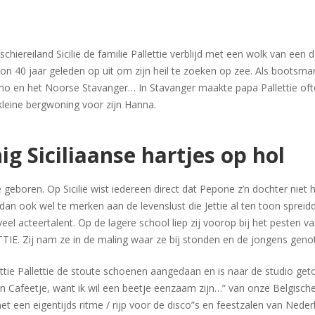
chiereiland Sicilië de familie Pallettie verblijd met een wolk van een 
’on 40 jaar geleden op uit om zijn heil te zoeken op zee. Als bootsm
ermo en het Noorse Stavanger… In Stavanger maakte papa Pallettie o
kleine bergwoning voor zijn Hanna.
nig Siciliaanse hartjes op hol
ttie geboren. Op Sicilië wist iedereen direct dat Pepone z’n dochter nie
ook wel te merken aan de levenslust die Jettie al ten toon spreidde al
el acteertalent. Op de lagere school liep zij voorop bij het pesten v
ETTIE. Zij nam ze in de maling waar ze bij stonden en de jongens gen
ettie Pallettie de stoute schoenen aangedaan en is naar de studio ge
en Cafeetje, want ik wil een beetje eenzaam zijn…” van onze Belgisch
t een eigentijds ritme / rijp voor de disco”s en feestzalen van Neder