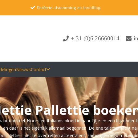
Perfecte afstemming en invulling
+ 31 (0)6 26660014
i
delingen
Nieuws
Contact
Jettie Pallettie boeke
ar dan met Noors en Italiaans bloed in haar lijfje en een bijzonder lie
 en daar is het eigenlijk allemaal begonnen. De ene talentenjacht na
or…Jettie’s niet te overtreffen acteertalent, samengevoegd met haar