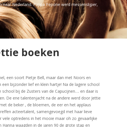
den naar Nederland. Pappa Pepone werd messenslijper,
lettie boeken
el, een soort Pietje Bell, maar dan met Noors en
en een bijzonder lief en klein hartje! Na de lagere school
e school bij de Zusters van de Capucijnen…. en daar is
nen. De ene talentenjacht na de andere werd door Jettie
 met de beker , de bloemen, de eer en het applaus
rtreffen acteertalent, samengevoegd met haar lieve
 vele optredens in het mooie maar oh zo gevaarlijke
zijn Hanna waagden in de jaren 90 de grote stap en