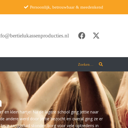
Persoonlijk, betrouwbaar & meedenkend
nfo@bertielukassenproducties.nl
Zoeken…
n
f en klein hartje! Na de lagere school ging Jettie naar
 de andere werd door Jettie bezocht en overal ging ze er
 lieve zanggeluid stonden borg voor vele optredens in