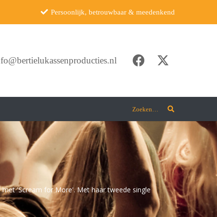
Persoonlijk, betrouwbaar & meedenkend
nfo@bertielukassenproducties.nl
Zoeken…
en met 'Scream for More'. Met haar tweede single