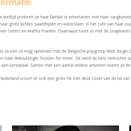
formatie
ge leeftijd probeert ze haar familie te entertainen met haar zangkunst
aar grote liefdes: paardrijden en waterskien. In het cafe van haar o
ter Sisters en Aretha Franklin. Daarnaast tourt ze met de Soapband 
cht als ze een cd mag opnemen met de Belgische popgroep Melt. Begin
ren haar debuutsingle ‘Scream for more’. Dit werd de best verkochte 
een kerstplaat. Samen met een aantal andere artiesten neemt ze de 
n Nederland scoort ze ook een grote hit met deze cover van de hit van 