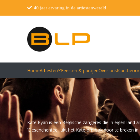
40 jaar ervaring in de artiestenwereld
Home
Artiesten
Feesten & partijen
Over ons
Klantbeoor
Kate Ryan is een Belgische zangeres die in eigen land a
'Desenchentée' lukt het Kate om ook door te breken in