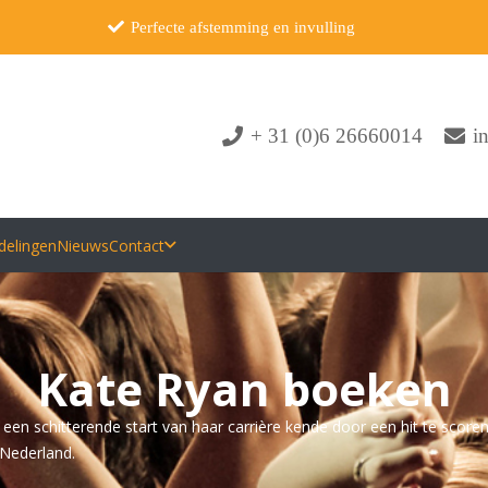
Perfecte afstemming en invulling
+ 31 (0)6 26660014
i
delingen
Nieuws
Contact
Kate Ryan boeken
l een schitterende start van haar carrière kende door een hit te scor
 Nederland.