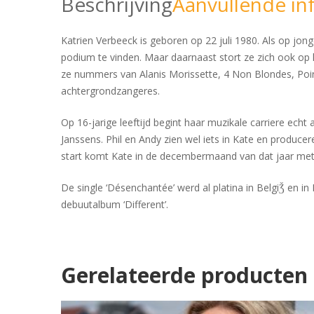
Beschrijving
Aanvullende in
Katrien Verbeeck is geboren op 22 juli 1980. Als op jon
podium te vinden. Maar daarnaast stort ze zich ook op h
ze nummers van Alanis Morissette, 4 Non Blondes, Poin
achtergrondzangeres.
Op 16-jarige leeftijd begint haar muzikale carriere e
Janssens. Phil en Andy zien wel iets in Kate en produce
start komt Kate in de decembermaand van dat jaar met 
De single ‘Désenchantée’ werd al platina in BelgiǮ en i
debuutalbum ‘Different’.
Gerelateerde producten