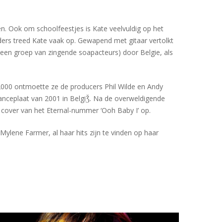
en. Ook om schoolfeestjes is Kate veelvuldig op het
uders treed Kate vaak op. Gewapend met gitaar vertolkt
(een groep van zingende soapacteurs) door Belgie, als
 2000 ontmoette ze de producers Phil Wilde en Andy
danceplaat van 2001 in BelgiǮ. Na de overweldigende
cover van het Eternal-nummer ‘Ooh Baby I’ op.
Mylene Farmer, al haar hits zijn te vinden op haar