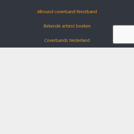
Allround coverband feestband
Bekende artiest boeken
Coverbands Nederland
Carnavals zanger boeken
Coverband huren?
Schlagerszangers Duitsland
Bruiloft band boeken
Disclaimer
Algemene voorwaarden