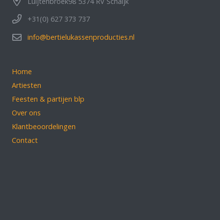
Luijtenbroek98 5374 RV Schaijk
+31(0) 627 373 737
info@bertielukassenproducties.nl
Home
Artiesten
Feesten & partijen blp
Over ons
Klantbeoordelingen
Contact